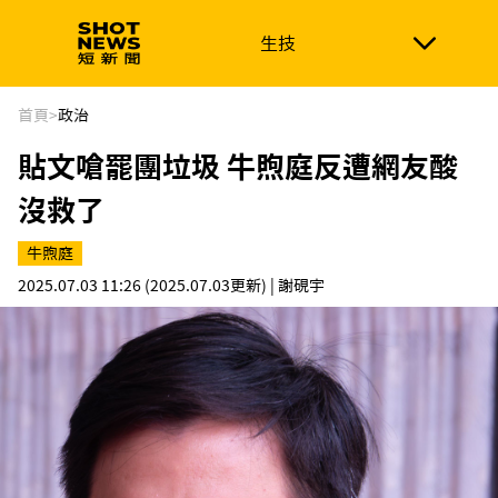
生技
生技
政治
消費生活
在地品牌
財經
健康
首頁
>
政治
貼文嗆罷團垃圾 牛煦庭反遭網友酸
新南向
體育
沒救了
牛煦庭
2025.07.03 11:26
(2025.07.03更新)
| 謝硯宇