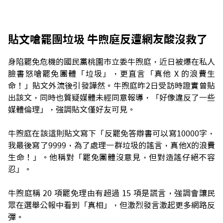
貼文嗆罷團垃圾 牛煦庭反遭網友酸沒救了
身陷罷免危機的國民黨桃園市立委牛煦庭，近日被爆在私人
臉書怒嗆罷免團體「垃圾」，更直言「真他 X 的浪費生
命！」貼文外流後引發譁然。牛煦庭昨2日受訪時證實曾貼
出該文，同時也質疑媒體未經同意報導，「好像違反了一些
媒體倫理」，強調貼文僅好友可見。
牛煦庭在該這則貼文寫下「反罷免答辯書可以寫10000字，
我最後寫了9999，為了處理一群垃圾的謠言，真他X的浪費
生命！」。他稱對「罷免團體沒意見，但對造謠仔絕不容
忍」。
牛煦庭稱 20 項罷免理由有超過 15 項是謊言，強調會讓民
眾在選舉公報中看到「真相」，但激烈發言激起更多網路反
彈。