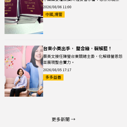
2026/08/06 11:00
中國,境管
台東小英出手， 整合綠，裂解藍！
蔡英文接任陳瑩台東競總主委，化解綠營恩怨
並展現整合實力。
2026/08/05 17:17
多多益善
更多新聞 →