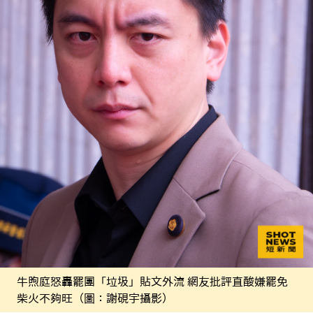
牛煦庭怒轟罷團「垃圾」貼文外流 網友批評直酸嫌罷免
柴火不夠旺（圖：謝硯宇攝影）