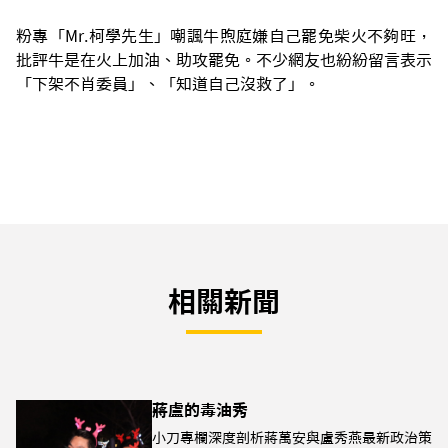
粉專「Mr.柯學先生」嘲諷牛煦庭嫌自己罷免柴火不夠旺，
批評牛是在火上加油、助攻罷免。不少網友也紛紛留言表示
「下架不肖委員」、「知道自己沒救了」。
相關新聞
蔣盧的毒油秀
小刀專欄深度剖析蔣萬安與盧秀燕最新政治策