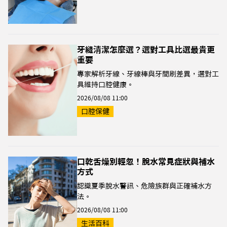
牙縫清潔怎麼選？選對工具比選最貴更
重要
專家解析牙線、牙線棒與牙間刷差異，選對工
具維持口腔健康。
2026/08/08 11:00
口腔保健
口乾舌燥別輕忽！脫水常見症狀與補水
方式
認識夏季脫水警訊、危險族群與正確補水方
法。
2026/08/08 11:00
生活百科