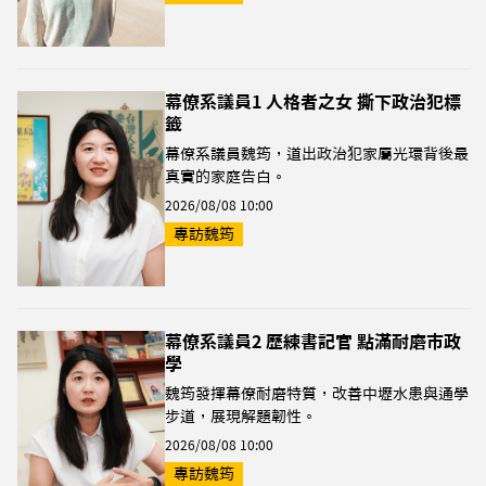
幕僚系議員1 人格者之女 撕下政治犯標
籤
幕僚系議員魏筠，道出政治犯家屬光環背後最
真實的家庭告白。
2026/08/08 10:00
專訪魏筠
幕僚系議員2 歷練書記官 點滿耐磨市政
學
魏筠發揮幕僚耐磨特質，改善中壢水患與通學
步道，展現解題韌性。
2026/08/08 10:00
專訪魏筠