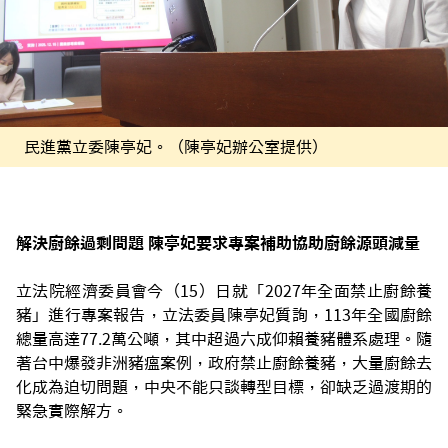
民進黨立委陳亭妃。（陳亭妃辦公室提供）
解決廚餘過剩問題 陳亭妃要求專案補助協助廚餘源頭減量
立法院經濟委員會今（15）日就「2027年全面禁止廚餘養
豬」進行專案報告，立法委員陳亭妃質詢，113年全國廚餘
總量高達77.2萬公噸，其中超過六成仰賴養豬體系處理。隨
著台中爆發非洲豬瘟案例，政府禁止廚餘養豬，大量廚餘去
化成為迫切問題，中央不能只談轉型目標，卻缺乏過渡期的
緊急實際解方。