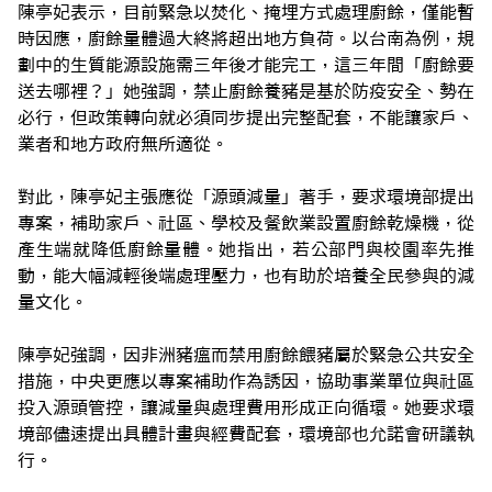
陳亭妃表示，目前緊急以焚化、掩埋方式處理廚餘，僅能暫
時因應，廚餘量體過大終將超出地方負荷。以台南為例，規
劃中的生質能源設施需三年後才能完工，這三年間「廚餘要
送去哪裡？」她強調，禁止廚餘養豬是基於防疫安全、勢在
必行，但政策轉向就必須同步提出完整配套，不能讓家戶、
業者和地方政府無所適從。
對此，陳亭妃主張應從「源頭減量」著手，要求環境部提出
專案，補助家戶、社區、學校及餐飲業設置廚餘乾燥機，從
產生端就降低廚餘量體。她指出，若公部門與校園率先推
動，能大幅減輕後端處理壓力，也有助於培養全民參與的減
量文化。
陳亭妃強調，因非洲豬瘟而禁用廚餘餵豬屬於緊急公共安全
措施，中央更應以專案補助作為誘因，協助事業單位與社區
投入源頭管控，讓減量與處理費用形成正向循環。她要求環
境部儘速提出具體計畫與經費配套，環境部也允諾會研議執
行。