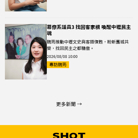
幕僚系議員3 找回客家根 喚醒中壢民主
魂
魏筠推動中壢文史與客語復甦，盼新舊城共
榮，找回民主之都驕傲。
2026/08/08 10:00
專訪魏筠
更多新聞 →