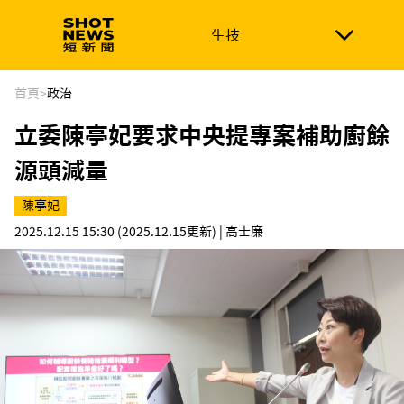
生技
生技
政治
消費生活
在地品牌
財經
健康
首頁
>
政治
立委陳亭妃要求中央提專案補助廚餘
新南向
體育
源頭減量
陳亭妃
2025.12.15 15:30
(2025.12.15更新)
| 高士廉