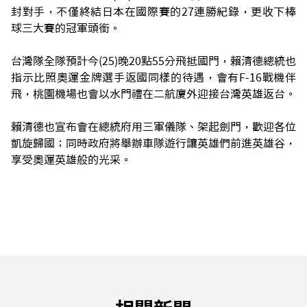
封對手，不僅終結日本在國際賽的27連勝紀錄，更收下棒
球三大賽的冠軍頭銜。
台灣隊全隊預計今(25)晚20點55分飛抵國門，賴清德總統也
指示比照奧運金牌選手返國同樣的待遇，會有F-16戰機伴
飛，桃園機場也會以水門禮在二航廈外迎接台灣英雄返台。
賴清德也宣布會在總統府用三軍儀隊、架起劍門，歡迎各位
凱旋歸國；同時政府將舉辦車隊遊行讓英雄們前進英雄谷，
享受奧運英雄般的光采。