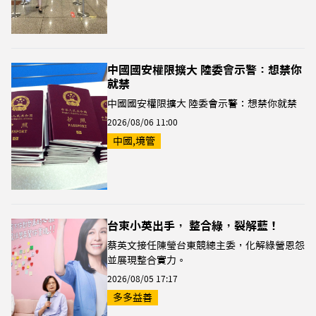
中國國安權限擴大 陸委會示警：想禁你
就禁
中國國安權限擴大 陸委會示警：想禁你就禁
2026/08/06 11:00
中國,境管
台東小英出手， 整合綠，裂解藍！
蔡英文接任陳瑩台東競總主委，化解綠營恩怨
並展現整合實力。
2026/08/05 17:17
多多益善