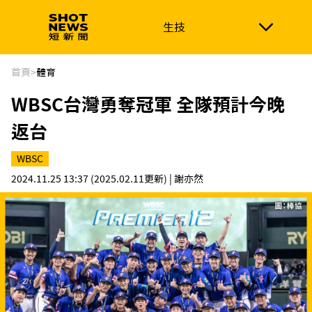
生技
生技
政治
消費生活
在地品牌
財經
健康
首頁
>
體育
WBSC台灣勇奪冠軍 全隊預計今晚
新南向
體育
返台
WBSC
2024.11.25 13:37
(2025.02.11更新)
| 謝亦然