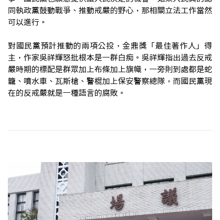
同執政黨鼓動戰爭、推動戒嚴的野心，那相關立法工作當然
可以進行。
對國民黨預計推動的兩項公投，金鼎獎「最佳著作人」得
主，作家吳祥輝怒批根本是一群白痴。吳祥輝指出過去反戒
嚴時期的標配是群眾加上布條加上旗幟，一旁則到處都是蛇
籠、噴水車、瓦斯槍、警棍加上保安警察總隊，而國民黨現
在的反戒嚴就是一種語言的腐敗。