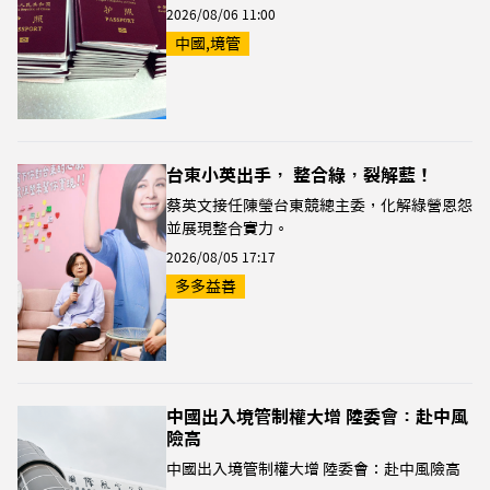
2026/08/06 11:00
中國,境管
台東小英出手， 整合綠，裂解藍！
蔡英文接任陳瑩台東競總主委，化解綠營恩怨
並展現整合實力。
2026/08/05 17:17
多多益善
中國出入境管制權大增 陸委會：赴中風
險高
中國出入境管制權大增 陸委會：赴中風險高