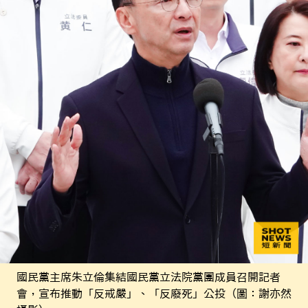
國民黨主席朱立倫集結國民黨立法院黨團成員召開記者
會，宣布推動「反戒嚴」、「反廢死」公投（圖：謝亦然