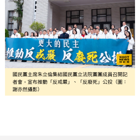
國民黨主席朱立倫集結國民黨立法院黨團成員召開記
者會，宣布推動「反戒嚴」、「反廢死」公投（圖：
謝亦然攝影）