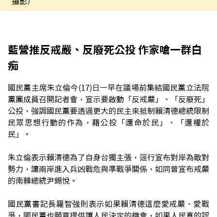
攝影）
藍營推反戒嚴、反廢死公投 作家嗆一群白
痴
國民黨主席朱立倫今(17)日一早在議場前集結國民黨立法院
黨團成員召開記者會，宣示要啟動「反戒嚴」、「反廢死」
公投，強調國民黨要透過更大的民主來抵制賴清德總統限制
民眾思想行動的作為，藉公投「還命於民」、「還權於
民」。
朱立倫表示賴清德為了自身台獨主張，逕行宣布對岸為敵對
勢力，讓兩岸進入兵凶戰危與準戰爭關係，如同曾宣布戒嚴
的南韓總統尹錫悅。
國民黨書記長羅智強則表示如果賴清德這麼愛戒嚴、愛戰
爭，國民黨也願意提供讓人民決定的機會，如果人民真的認