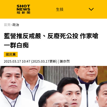
生技
生技
政治
消費生活
在地品牌
財經
健康
首頁
>
政治
藍營推反戒嚴、反廢死公投 作家嗆
新南向
體育
一群白痴
國民黨
2025.03.17 10:47
(2025.03.17更新)
| 謝亦然