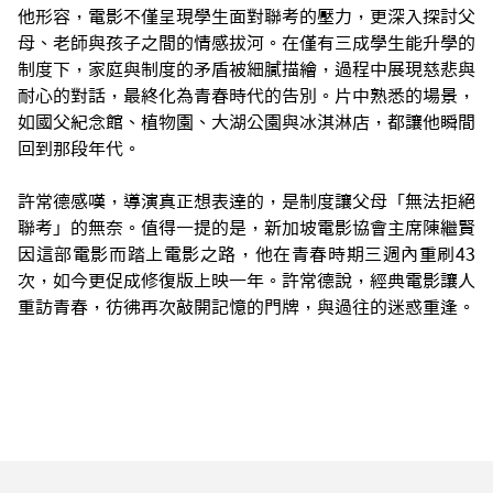
他形容，電影不僅呈現學生面對聯考的壓力，更深入探討父
母、老師與孩子之間的情感拔河。在僅有三成學生能升學的
制度下，家庭與制度的矛盾被細膩描繪，過程中展現慈悲與
耐心的對話，最終化為青春時代的告別。片中熟悉的場景，
如國父紀念館、植物園、大湖公園與冰淇淋店，都讓他瞬間
回到那段年代。
許常德感嘆，導演真正想表達的，是制度讓父母「無法拒絕
聯考」的無奈。值得一提的是，新加坡電影協會主席陳繼賢
因這部電影而踏上電影之路，他在青春時期三週內重刷43
次，如今更促成修復版上映一年。許常德說，經典電影讓人
重訪青春，彷彿再次敲開記憶的門牌，與過往的迷惑重逢。