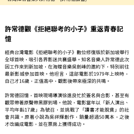
許常德觀《拒絕聯考的小子》重返青春記
憶
經典台灣電影《拒絕聯考的小子》數位修復版於新加坡舉行
全球首映，吸引各界影迷共襄盛舉。知名音樂人許常德此次
因工作來到新加坡，在海蝶音樂吳劍峰的邀約下，特別前往
最新影城參加首映。他坦言，這部電影於1979年上映時，
自己才16歲，正值高中，觀影後帶來極深的共鳴。
許常德回憶，首映現場導演徐進良忙於簽名與合影，甚至有
觀眾帶著原聲帶黑膠到場。他說，電影當年以「新人演出、
平均年齡17歲」為號召，並挑戰了「讀書才能脫貧」的社
會共識。原著小說為吳祥輝創作，銷量超過50萬本，之後
才改編成電影，並在票房上獲得成功。