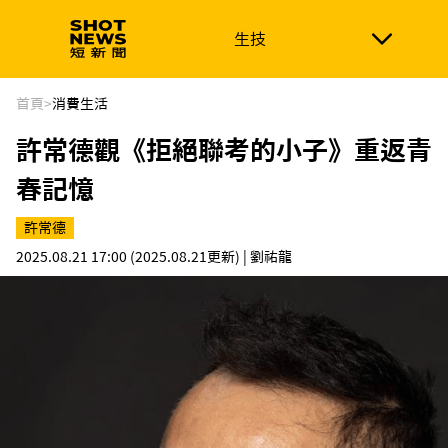
生技
生技
政治
消費生活
在地品牌
財經
健康
首頁
>
消費生活
許常德觀《拒絕聯考的小子》重返青
新南向
體育
春記憶
許常德
2025.08.21 17:00
(2025.08.21更新)
| 劉祐龍