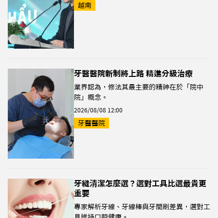
越南
牙醫醫院新制將上路 精進分級治療
業界認為，修法其最主要的精神在於「院中
院」概念。
2026/08/08 12:00
牙醫醫院
牙縫清潔怎麼選？選對工具比選最貴更
重要
專家解析牙線、牙線棒與牙間刷差異，選對工
具維持口腔健康。