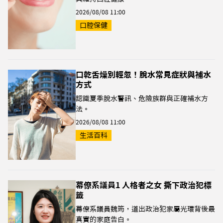
2026/08/08 11:00
口腔保健
口乾舌燥別輕忽！脫水常見症狀與補水
方式
認識夏季脫水警訊、危險族群與正確補水方
法。
2026/08/08 11:00
生活百科
幕僚系議員1 人格者之女 撕下政治犯標
籤
幕僚系議員魏筠，道出政治犯家屬光環背後最
真實的家庭告白。