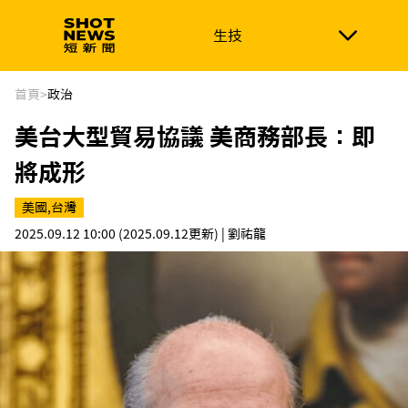
生技
生技
政治
消費生活
在地品牌
財經
健康
首頁
>
政治
美台大型貿易協議 美商務部長：即
新南向
體育
將成形
美國,台灣
2025.09.12 10:00
(2025.09.12更新)
| 劉祐龍