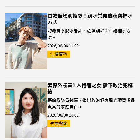
口乾舌燥別輕忽！脫水常見症狀與補水
方式
認識夏季脫水警訊、危險族群與正確補水方
法。
2026/08/08 11:00
生活百科
幕僚系議員1 人格者之女 撕下政治犯標
籤
幕僚系議員魏筠，道出政治犯家屬光環背後最
真實的家庭告白。
2026/08/08 10:00
專訪魏筠