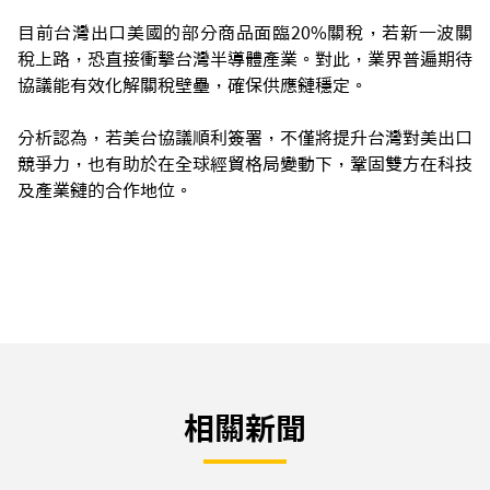
目前台灣出口美國的部分商品面臨20%關稅，若新一波關
稅上路，恐直接衝擊台灣半導體產業。對此，業界普遍期待
協議能有效化解關稅壁壘，確保供應鏈穩定。
分析認為，若美台協議順利簽署，不僅將提升台灣對美出口
競爭力，也有助於在全球經貿格局變動下，鞏固雙方在科技
及產業鏈的合作地位。
相關新聞