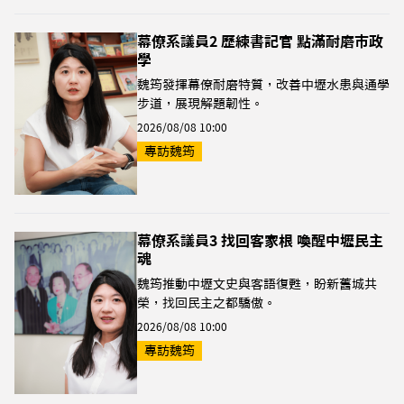
幕僚系議員2 歷練書記官 點滿耐磨市政
學
魏筠發揮幕僚耐磨特質，改善中壢水患與通學
步道，展現解題韌性。
2026/08/08 10:00
專訪魏筠
幕僚系議員3 找回客家根 喚醒中壢民主
魂
魏筠推動中壢文史與客語復甦，盼新舊城共
榮，找回民主之都驕傲。
2026/08/08 10:00
專訪魏筠