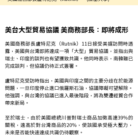
美台大型貿易協議 美商務部長：即將成形
美國商務部長盧特尼克（Rutnik）11日接受美媒訪問時透
露，美國與台灣即將達成一項「大型」貿易協議，並指出與
瑞士、印度的談判也有望獲致共識。他同時表示，南韓雖已
完成談判，但協議仍待正式簽署。
盧特尼克受訪時指出，美國與印度之間的主要分歧在於能源
問題，一旦印度停止進口俄羅斯石油，協議障礙可望解除。
他強調，與台灣的協議已進入最後階段，將為雙邊經貿合作
帶來新局。
至於瑞士，由於美國總統川普對瑞士商品加徵高達39%的
關稅，遠高於對台灣商品的20%，使該國承受極大壓力，
未來是否能快速達成共識仍待觀察。