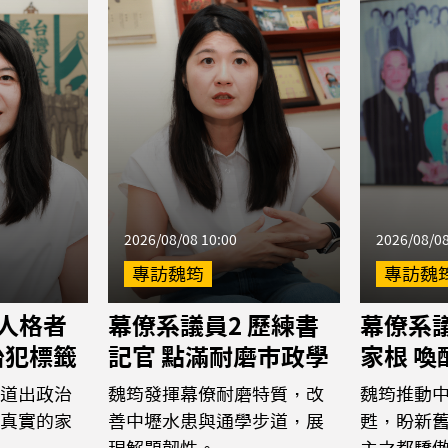
2026/08/08 10:00
2026/08/08
專訪魏筠
專訪魏
 人格者
幕僚系議員2 歷練書
幕僚系議
治犯標籤
記官 點滿耐磨市政學
家根 
道出政治
魏筠發揮幕僚耐磨特質，改
魏筠推動
真實的家
善中壢水患與通學步道，展
甦，盼新