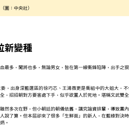
（圖：中央社）
拉新變種
血最多，闖將也多，無論男女，皆在第一線衝鋒陷陣，出手之狠
立委，出身深藍選區的徐巧芯、王鴻薇更是衝組中的大姐大，不
全，招招朝對方要害處下手，似乎欲置人於死地。堪稱文武雙全
雖然多次在野，但小朝廷的朝儀依舊，講究論資排輩，導致黨內
人說了算。但本屆卻來了很多「生鮮面」的新人，在藍綠對決時
炳。