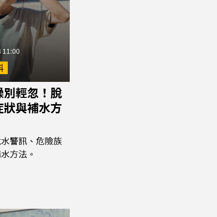
 11:00
科
燥別輕忽！脫
症狀與補水方
脫水警訊、危險族
補水方法。