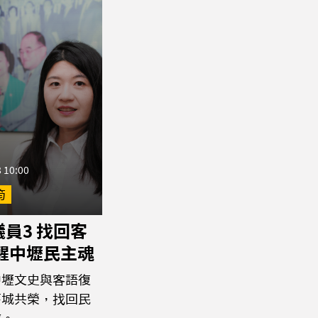
 10:00
筠
員3 找回客
喚醒中壢民主魂
中壢文史與客語復
舊城共榮，找回民