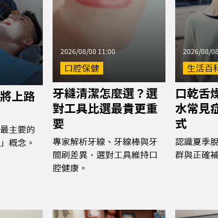
2026/08/08 11:00
2026/08/08
口腔保健
生活百
牙縫清潔怎麼選？選
口乾舌
將上路
對工具比選最貴更重
水常見
要
式
最主要的
專家解析牙線、牙線棒與牙
認識夏季
」概念。
間刷差異，選對工具維持口
群與正確
腔健康。