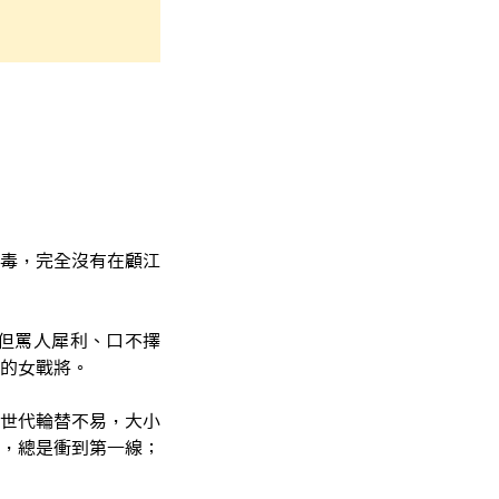
毒，完全沒有在顧江
但罵人犀利、口不擇
的女戰將。
世代輪替不易，大小
，總是衝到第一線；