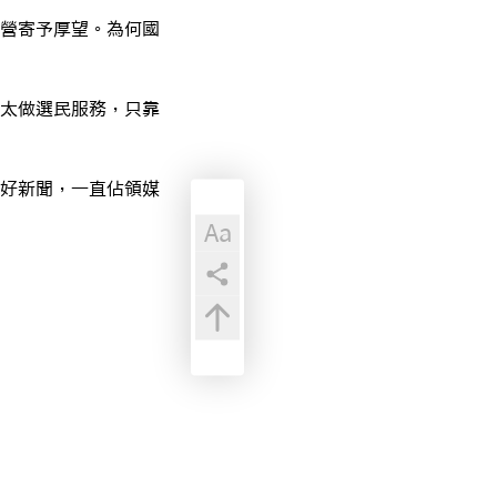
營寄予厚望。為何國
太做選民服務，只靠
好新聞，一直佔領媒
Aa