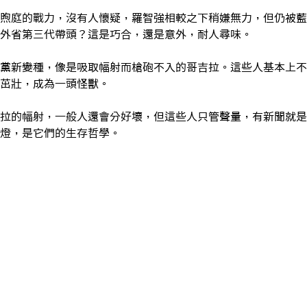
煦庭的戰力，沒有人懷疑，羅智強相較之下稍嫌無力，但仍被藍
外省第三代帶頭？這是巧合，還是意外，耐人尋味。
黨新變種，像是吸取幅射而槍砲不入的哥吉拉。這些人基本上不
茁壯，成為一頭怪獸。
拉的幅射，一般人還會分好壞，但這些人只管聲量，有新聞就是
燈，是它們的生存哲學。