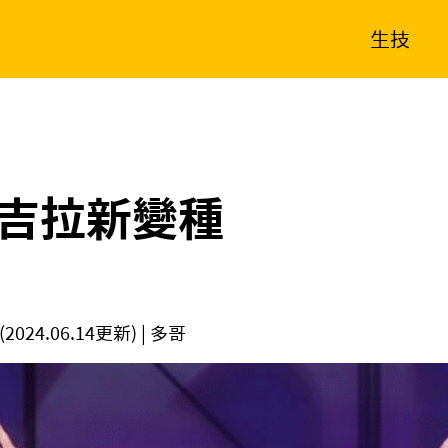
生技
消費生活
在地品牌
財經
健康
新南向
體育
吉拉新變種
(2024.06.14更新)
| 多哥