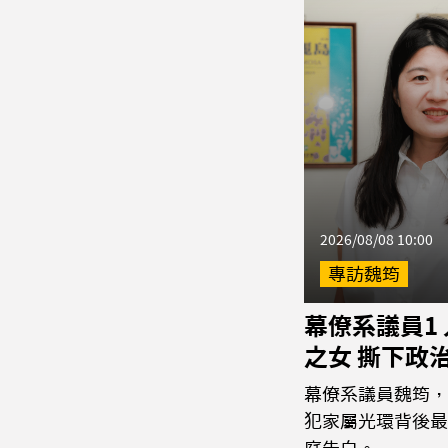
2026/08/08 10:00
專訪魏筠
幕僚系議員1
之女 撕下政
幕僚系議員魏筠，
犯家屬光環背後最