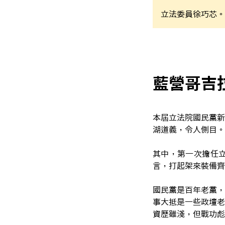
立法委員徐巧芯。
藍營哥吉
本屆立法院國民黨新
湖道義，令人側目。
其中，第一次擔任
言，打起架來裝備齊
國民黨是百年老黨，
事大抵是一些政壇老
資歷雖淺，但戰功彪