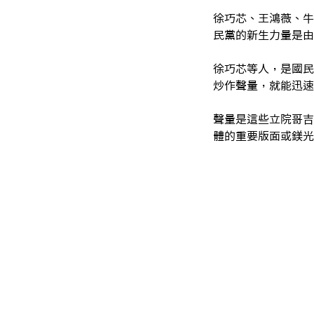
徐巧芯、王鴻薇、牛
民黨的新生力量是由
徐巧芯等人，是國民
炒作聲量，就能迅速
聲量是這些立院哥吉
體的重要版面或鎂光