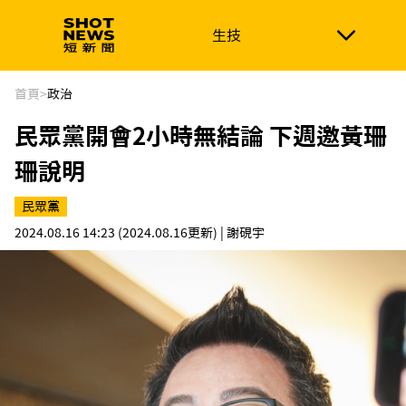
生技
生技
政治
消費生活
在地品牌
財經
健康
首頁
>
政治
民眾黨開會2小時無結論 下週邀黃珊
新南向
體育
珊說明
民眾黨
2024.08.16 14:23
(2024.08.16更新)
| 謝硯宇