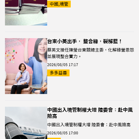
中國,境管
台東小英出手， 整合綠，裂解藍！
蔡英文接任陳瑩台東競總主委，化解綠營恩怨
並展現整合實力。
2026/08/05 17:17
多多益善
中國出入境管制權大增 陸委會：赴中風
險高
中國出入境管制權大增 陸委會：赴中風險高
2026/08/05 17:00