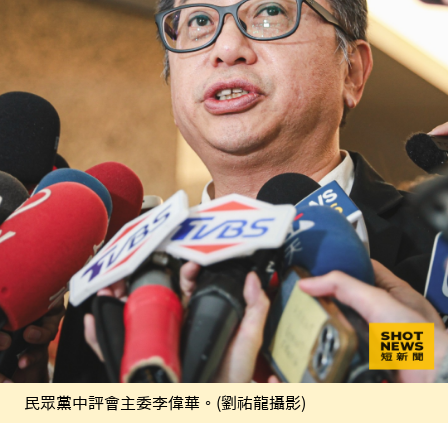
民眾黨中評會主委李偉華。(劉祐龍攝影)