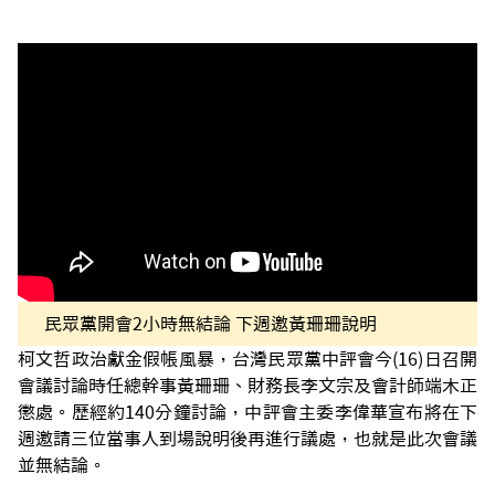
民眾黨開會2小時無結論 下週邀黃珊珊說明
柯文哲政治獻金假帳風暴，台灣民眾黨中評會今(16)日召開
會議討論時任總幹事黃珊珊、財務長李文宗及會計師端木正
懲處。歷經約140分鐘討論，中評會主委李偉華宣布將在下
週邀請三位當事人到場說明後再進行議處，也就是此次會議
並無結論。