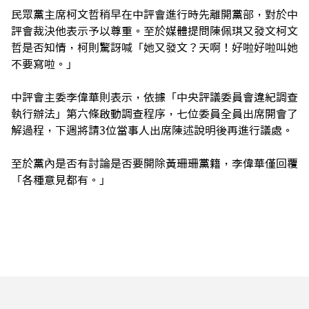
民眾黨主席柯文哲稍早在中評會進行時先離開黨部，對於中
評會裁決他表示予以尊重。至於媒體提問陳佩琪又發文柯文
哲是否知情，柯則驚訝喊「她又發文？天啊！好啦好啦叫她
不要寫啦。」
中評會主委李偉華則表示，依據「中央評議委員會違紀調查
執行辦法」第六條啟動調查程序，七位委員全員出席開會了
解過程，下週將請3位當事人出席陳述說明後再進行議處。
至於黨內是否有討論是否要開除黃珊珊黨籍，李偉華僅回覆
「各種意見都有。」