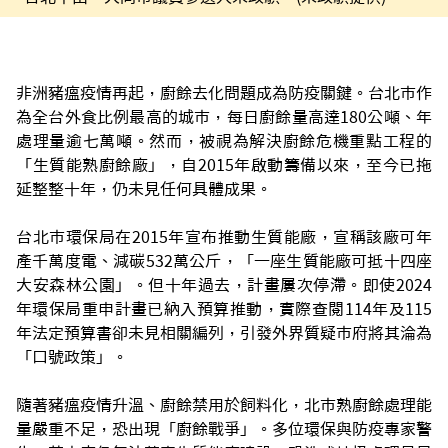
非洲豬瘟疫情再起，廚餘去化問題成為防疫關鍵。台北市作
為全台外食比例最高的城市，每日廚餘量高達180公噸、年
處理量逾七萬噸。然而，被視為解決廚餘危機重點工程的
「生質能熟廚餘廠」，自2015年啟動籌備以來，至今已拖
延整整十年，仍未見任何具體成果。
台北市環保局在2015年宣布推動生質能廠，宣稱該廠可年
產千萬度電、減碳532萬公斤，「一座生質能廠可抵十四座
大安森林公園」。但十年過去，計畫屢次停滯。即使2024
年環保局重申計畫已納入預算推動，實際查閱114年及115
年法定預算書卻未見相關編列，引發外界質疑市府將其淪為
「口號政策」。
隨著豬瘟疫情升溫、廚餘禁用於飼料化，北市熟廚餘處理能
量嚴重不足，恐出現「廚餘戰爭」。多位環保與防疫專家警