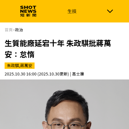
生技
生技
政治
消費生活
在地品牌
財經
健康
首頁
>
政治
生質能廠延宕十年 朱政騏批蔣萬
新南向
體育
安：怠惰
朱政騏,蔣萬安
2025.10.30 16:00
(2025.10.30更新)
| 高士廉