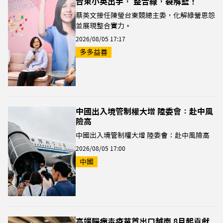
台東小英出手， 整合綠，裂解藍！
蔡英文接任陳瑩台東競總主委，化解綠營恩怨
並展現整合實力。
2026/08/05 17:17
多多益善
中國出入境管制權大增 陸委會：赴中風
險高
中國出入境管制權大增 陸委會：赴中風險高
2026/08/05 17:00
中國
高端腸病毒疫苗首出口越南 8月起貢獻