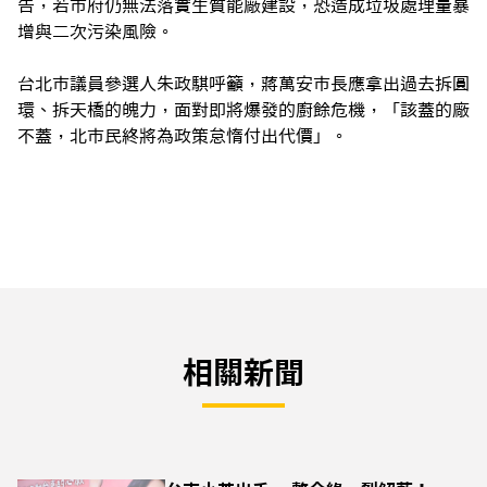
告，若市府仍無法落實生質能廠建設，恐造成垃圾處理量暴
增與二次污染風險。
台北市議員參選人朱政騏呼籲，蔣萬安市長應拿出過去拆圓
環、拆天橋的魄力，面對即將爆發的廚餘危機，「該蓋的廠
不蓋，北市民終將為政策怠惰付出代價」。
相關新聞