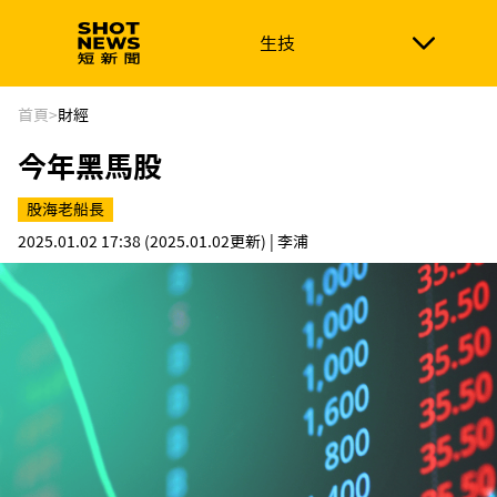
生技
生技
政治
消費生活
在地品牌
財經
健康
首頁
>
財經
今年黑馬股
新南向
體育
股海老船長
2025.01.02 17:38
(2025.01.02更新)
| 李浦