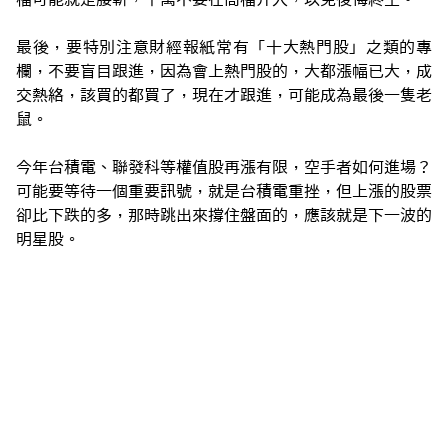
最後，要特別注意財經報紙常有「十大熱門股」之類的專
欄，不要盲目跟進，因為會上熱門股的，大都漲幅已大，成
交熱絡，該買的都買了，現在才跟進，可能成為最後一隻老
鼠。
今年台積電、聯發科等權值股再漲有限，空手者如何進場？
可能要等待一個重要訊號，就是台積電重挫，但上漲的股票
卻比下跌的多，那時跳出來撐住盤面的，應該就是下一波的
明星股。