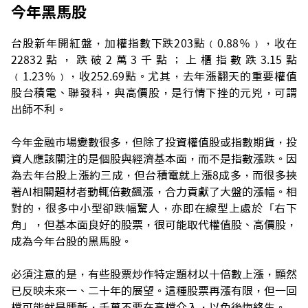
今年黑馬股
台股新年開紅盤，加權指數下跌203點﹙0.88％﹚，收在
22832點，跌破2萬3千點；上櫃指數跌3.15點
﹙1.23％﹚，收252.69點。尤其，去年漲翻天的重要權值
股台積電、聯發科，與高價股，是行情下挫的元兇，可謂
出師不利。
今年金融市場變數很多，但除了投資權值股或指數期貨，投
資人應該關注的是個股與經濟基本面，而不是指數漲跌。因
為去年台股上漲約三成，但台積電就上漲8成多，而很多挾
著AI相關題材者動輒倍數飆漲，合力貢獻了大盤的漲幅。相
對的，很多中小型卻跌幅驚人，亦即在線型上處於「右下
角」，但基本面良好的股票，很可能取代權值股、高價股，
成為今年台股的黑馬股。
必須注意的是，有些股票炒作特定題材以十倍數上漲，顯然
已反映未來一、二十年的展望。這種股票再漲有限，但一回
檔可能就是腰斬，千萬不要在高檔介入，以免後悔終生。