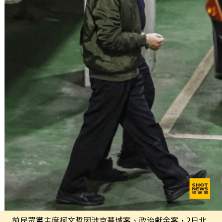
前民眾黨主席柯文哲因涉京華城案、政治獻金案，2日北