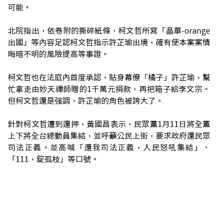
可能。
北院指出，依卷附的撕碎紙條，柯文哲所寫「晶華-orange
出國」等內容足認柯文哲指示許芷瑜出境，確有使本案案情
晦暗不明的風險提高等事證。
柯文哲也在法庭內首度承認，貼身幕僚「橘子」許芷瑜，幫
忙拿走由妙天禪師贈的1千萬元捐款，再把箱子給李文宗。
但柯文哲還是強調，許芷瑜的角色被誇大了。
針對柯文哲遭到還押，黃國昌表示，民眾黨1月11日將全黨
上下將全台總動員集結，並呼籲公民上街，要求政府還民眾
司法正義。並高喊「還我司法正義，人民怒吼集結」、
「111，錠孤枝」等口號。