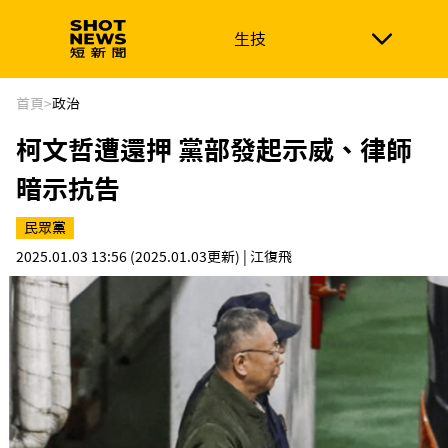
生技
生技
政治
消費生活
在地品牌
財經
健康
首頁
>
政治
柯文哲遭還押 黨部發起示威、律師
新南向
體育
暗示抗告
民眾黨
2025.01.03 13:56
(2025.01.03更新)
| 江復飛