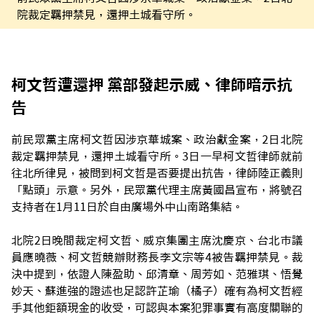
院裁定羈押禁見，還押土城看守所。
柯文哲遭還押 黨部發起示威、律師暗示抗
告
前民眾黨主席柯文哲因涉京華城案、政治獻金案，2日北院
裁定羈押禁見，還押土城看守所。3日一早柯文哲律師就前
往北所律見，被問到柯文哲是否要提出抗告，律師陸正義則
「點頭」示意。另外，民眾黨代理主席黃國昌宣布，將號召
支持者在1月11日於自由廣場外中山南路集結。
北院2日晚間裁定柯文哲、威京集團主席沈慶京、台北市議
員應曉薇、柯文哲競辦財務長李文宗等4被告羈押禁見。裁
決中提到，依證人陳盈助、邱清章、周芳如、范雅琪、悟覺
妙天、蘇進強的證述也足認許芷瑜（橘子）確有為柯文哲經
手其他鉅額現金的收受，可認與本案犯罪事實有高度關聯的