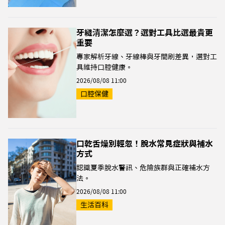
牙縫清潔怎麼選？選對工具比選最貴更
重要
專家解析牙線、牙線棒與牙間刷差異，選對工
具維持口腔健康。
2026/08/08 11:00
口腔保健
口乾舌燥別輕忽！脫水常見症狀與補水
方式
認識夏季脫水警訊、危險族群與正確補水方
法。
2026/08/08 11:00
生活百科