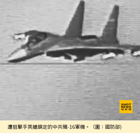
遭狙擊手莢艙鎖定的中共殲-16軍機。（圖：國防部)