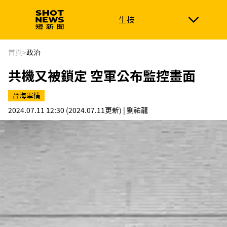
生技
生技
政治
消費生活
在地品牌
財經
健康
首頁
>
政治
共機又被鎖定 空軍公布監控畫面
新南向
體育
台海軍情
2024.07.11 12:30
(2024.07.11更新)
| 劉祐龍