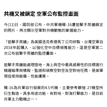
共機又被鎖定 空軍公布監控畫面
今(11)日，國防部公布，中共軍機殲-16遭狙擊手莢艙鎖定
的照片，再次顯示空軍對共機動態的掌握能力。
「狙擊手莢艙」為美國洛克希德馬丁公司研製，台灣空軍自
2018年起購入，以強化空中目標偵蒐能力，這是空軍第二
次公布狙擊手莢艙的監控畫面。
狙擊手莢艙能處理陸地、海上與空中最具威脅性的目標進行
精確瞄準與情報、監視和偵察空對空及空對地任務，是美軍
現役使用裝備，性能優異。
殲-16為共軍自行發展的4.5代機，主要參考蘇愷-27機型所
衍生製造。具多用途功能，有對地、對海打擊能力，是目前
共軍主力戰機之一。