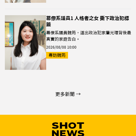
幕僚系議員1 人格者之女 撕下政治犯標
籤
幕僚系議員魏筠，道出政治犯家屬光環背後最
真實的家庭告白。
2026/08/08 10:00
專訪魏筠
更多新聞 →