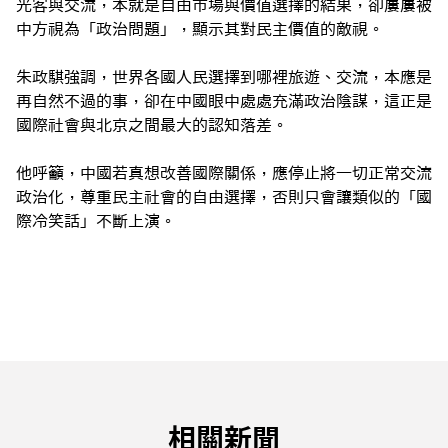
光客與交流，本就是自由市場與價值選擇的結果，卻屢屢被
中方視為「政治問題」，顯示其對民主價值的敵視。
朱政騏強調，世界各國人民選擇到哪裡旅遊、交流，本應是
再自然不過的事，卻在中國眼中處處充滿政治陰謀，這正是
國際社會與北京之間最大的認知落差。
他呼籲，中國若真想改善國際關係，應停止將一切正常交流
政治化，尊重民主社會的自由選擇，否則只會讓類似的「國
際冷笑話」不斷上演。
相關新聞