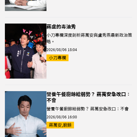
蔣盧的毒油秀
小刀專欄深度剖析蔣萬安與盧秀燕最新政治策
略。
2026/08/06 18:04
小刀專欄
營養午餐廚餘給弱勢？ 蔣萬安急改口：
不會
營養午餐廚餘給弱勢？ 蔣萬安急改口：不會
2026/08/06 16:00
蔣萬安,廚餘