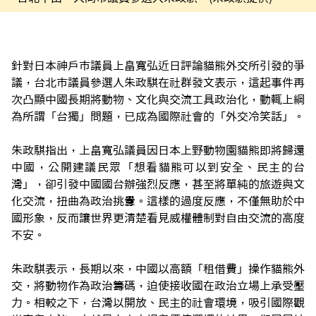
針對日本神戶市議員上畠寬弘近日評論貓熊外交所引發的爭
議，台北市議員參選人朱政騏在社群發文表示，這起事件再
次凸顯中國長期將動物、文化與交流工具政治化，動輒上綱
為所謂「台獨」問題，已成為國際社會的「外交冷笑話」。
朱政騏指出，上畠寬弘議員因日本上野動物園貓熊即將歸還
中國，公開建議民眾「想看貓熊可以到安全、民主的台
灣」，卻引發中國國台辦強烈反應，甚至將單純的旅遊與文
化交流，扭曲為政治挑釁。這樣的過度反應，不僅無助於中
國形象，反而讓世界更清楚看見威權體制對自由交流的高度
不安。
朱政騏表示，長期以來，中國以高額「租借費」操作貓熊外
交，將動物作為政治籌碼，迫使接收國在政治立場上承受壓
力。相較之下，台灣以開放、民主的社會環境，吸引國際觀