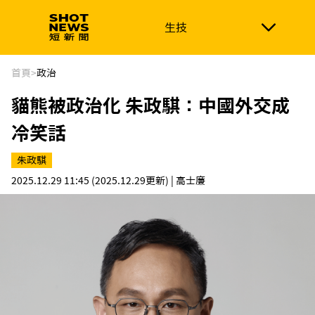
生技
生技
政治
消費生活
在地品牌
財經
健康
首頁
>
政治
貓熊被政治化 朱政騏：中國外交成
新南向
體育
冷笑話
朱政騏
2025.12.29 11:45
(2025.12.29更新)
| 高士廉