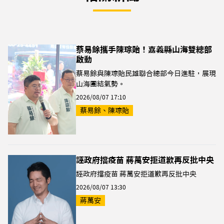
蔡易餘攜手陳琮貽！嘉義縣山海雙總部
啟動
蔡易餘與陳琮貽民雄聯合總部今日進駐，展現
山海團結氣勢。
2026/08/07 17:10
蔡易餘、陳琮貽
誣政府擋疫苗 蔣萬安拒道歉再反批中央
誣政府擋疫苗 蔣萬安拒道歉再反批中央
2026/08/07 13:30
蔣萬安