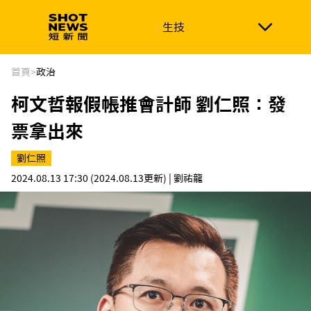
生技
生技
政治
消費生活
在地品牌
財經
健康
首頁
>
政治
柯文哲報假帳推會計師 劉仁照：發
新南向
體育
票拿出來
劉仁照
2024.08.13 17:30
(2024.08.13更新)
| 劉祐龍