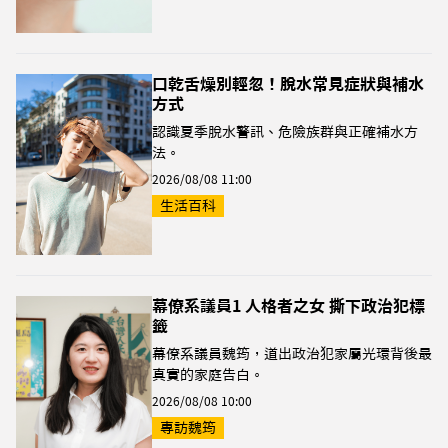
口乾舌燥別輕忽！脫水常見症狀與補水
方式
認識夏季脫水警訊、危險族群與正確補水方
法。
2026/08/08 11:00
生活百科
幕僚系議員1 人格者之女 撕下政治犯標
籤
幕僚系議員魏筠，道出政治犯家屬光環背後最
真實的家庭告白。
2026/08/08 10:00
專訪魏筠