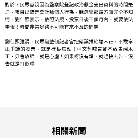
對於，民眾黨說因為監察院登記政治獻金支出資料的時間急
迫，帳目出錯是會計師個人行為，競選總部這方面完全不知
情。劉仁照表示，依照法規，投票日後三個月內，就要依法
申報！時間非常足夠不可能有來不及的問題！
劉仁照強調，民眾黨整個記者會把錯誤推給端木正，不敢拿
出爭議的發票，就是模糊焦點！柯文哲喊告卻不敢告端木
正，只會放話，就是心虛！如果柯沒有錯，就趕快去告。沒
告就是打假球！
相關新聞