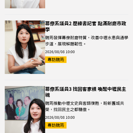
幕僚系議員2 歷練書記官 點滿耐磨市政
學
魏筠發揮幕僚耐磨特質，改善中壢水患與通學
步道，展現解題韌性。
2026/08/08 10:00
專訪魏筠
幕僚系議員3 找回客家根 喚醒中壢民主
魂
魏筠推動中壢文史與客語復甦，盼新舊城共
榮，找回民主之都驕傲。
2026/08/08 10:00
專訪魏筠