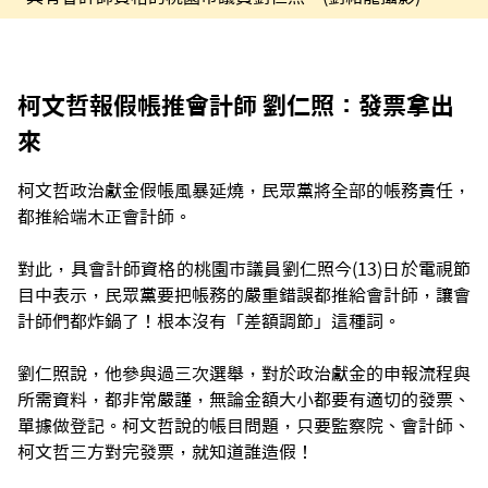
柯文哲報假帳推會計師 劉仁照：發票拿出
來
柯文哲政治獻金假帳風暴延燒，民眾黨將全部的帳務責任，
都推給端木正會計師。
對此，具會計師資格的桃園市議員劉仁照今(13)日於電視節
目中表示，民眾黨要把帳務的嚴重錯誤都推給會計師，讓會
計師們都炸鍋了！根本沒有「差額調節」這種詞。
劉仁照說，他參與過三次選舉，對於政治獻金的申報流程與
所需資料，都非常嚴謹，無論金額大小都要有適切的發票、
單據做登記。柯文哲說的帳目問題，只要監察院、會計師、
柯文哲三方對完發票，就知道誰造假！