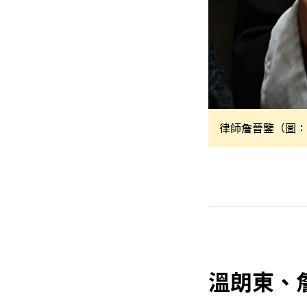
律師詹晉鑒（圖：
溫朗東、