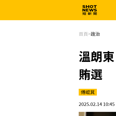
生技
政治
首頁
>
政治
溫朗東
賄選
傅崐萁
2025.02.14 10:45