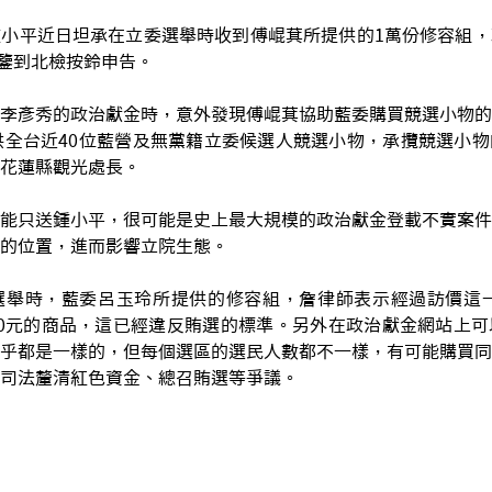
小平近日坦承在立委選舉時收到傅崐萁所提供的1萬份修容組，
晉鑒到北檢按鈴申告。
李彥秀的政治獻金時，意外發現傅崐萁協助藍委購買競選小物的
供全台近40位藍營及無黨籍立委候選人競選小物，承攬競選小
花蓮縣觀光處長。
能只送鍾小平，很可能是史上最大規模的政治獻金登載不實案件
的位置，進而影響立院生態。
舉時，藍委呂玉玲所提供的修容組，詹律師表示經過訪價這一組
0元的商品，這已經違反賄選的標準。另外在政治獻金網站上可
乎都是一樣的，但每個選區的選民人數都不一樣，有可能購買同
司法釐清紅色資金、總召賄選等爭議。