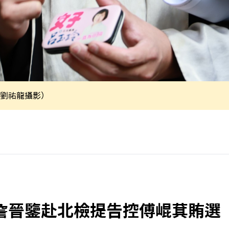
劉祐龍攝影）
詹晉鑒赴北檢提告控傅崐萁賄選