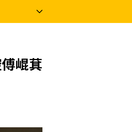
政治
控傅崐萁