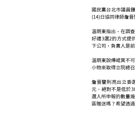
國民黨台北市議員鍾
(14)日協同律師詹
溫朗東指出，在調查
好禮3選2的方式提
下公司，負責人是前
溫朗東說傅崐萁不可
小物來取得立院總召
詹晉鑒則亮出立委選
元，絕對不是低於3
選人所申報的數量幾
區贈送嗎？希望透過