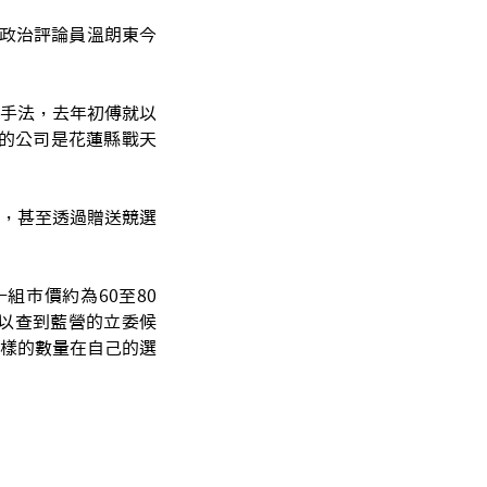
政治評論員溫朗東今
手法，去年初傅就以
物的公司是花蓮縣戰天
，甚至透過贈送競選
市價約為60至80
以查到藍營的立委候
樣的數量在自己的選