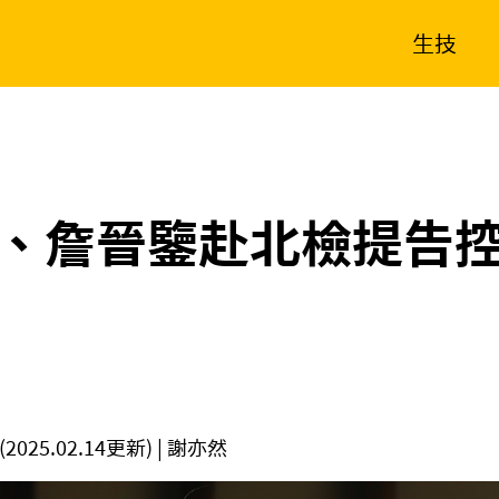
生技
消費生活
在地品牌
財經
健康
新南向
體育
、詹晉鑒赴北檢提告
(2025.02.14更新)
| 謝亦然