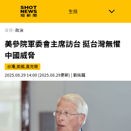
生技
生技
政治
消費生活
在地品牌
財經
健康
首頁
>
政治
美參院軍委會主席訪台 挺台灣無懼
新南向
體育
中國威脅
台灣,美國,韋克爾
2025.08.29 14:00
(2025.08.29更新)
| 劉祐龍