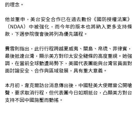
的理念。
他並重申，美台安全合作已在過去數份《國防授權法案》
（NDAA）中被強化，而今年的版本也將納入更多支持條
款，下週參院復會後將列為優先議程。
費雪則指出，此行行程跨越夏威夷、關島、帛琉、菲律賓，
最後抵達台灣，顯示美方對印太安全鏈條的高度重視。她強
調，在當前全球動盪局勢下，美國代表團能與台灣官員面對
面討論安全、合作與區域發展，具有重大意義。
本月初，韋克爾訪台消息傳出後，中國駐美大使館曾公開嗆
聲，要求取消行程，但代表團今日如期抵台，凸顯美方對台
支持不因中國施壓而動搖。