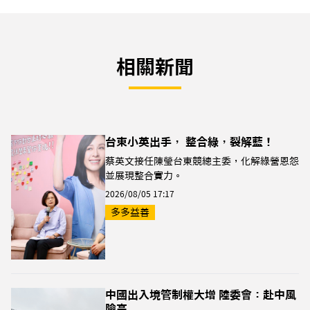
相關新聞
台東小英出手， 整合綠，裂解藍！
蔡英文接任陳瑩台東競總主委，化解綠營恩怨
並展現整合實力。
2026/08/05 17:17
多多益善
中國出入境管制權大增 陸委會：赴中風
險高