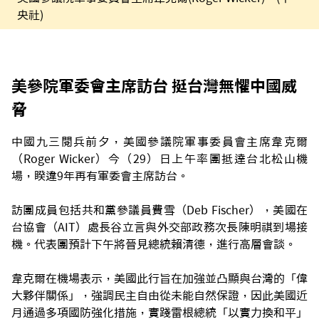
央社)
美參院軍委會主席訪台 挺台灣無懼中國威
脅
中國九三閱兵前夕，美國參議院軍事委員會主席韋克爾
（Roger Wicker）今（29）日上午率團抵達台北松山機
場，睽違9年再有軍委會主席訪台。
訪團成員包括共和黨參議員費雪（Deb Fischer），美國在
台協會（AIT）處長谷立言與外交部政務次長陳明祺到場接
機。代表團預計下午將晉見總統賴清德，進行高層會談。
韋克爾在機場表示，美國此行旨在加強並凸顯與台灣的「偉
大夥伴關係」，強調民主自由從未能自然保證，因此美國近
月通過多項國防強化措施，實踐雷根總統「以實力換和平」