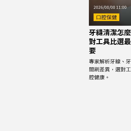
2026/08/08 11:00
口腔保健
牙縫清潔怎麼
對工具比選最
要
專家解析牙線、牙
間刷差異，選對工
腔健康。