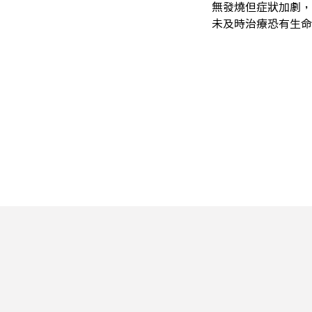
無發燒但症狀加劇，
未及時治療恐有生命