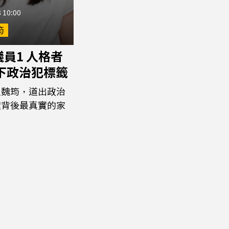
 10:00
筠
員1 人格者
撕下政治犯標籤
員魏筠，道出政治
環背後最真實的家