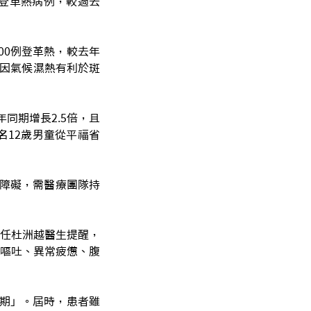
例登革熱病例，較過去
00例登革熱，較去年
，因氣候濕熱有利於斑
同期增長2.5倍，且
名12歲男童從平福省
障礙，需醫療團隊持
任杜洲越醫生提醒，
嘔吐、異常疲憊、腹
燒期」。屆時，患者雖