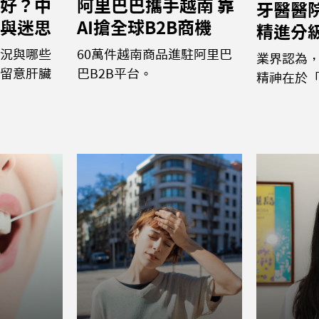
好？中
阿里巴巴攜手越南 靠
牙醫醫
與迷思
AI搶全球B2B商機
精進分
況與哪些
60萬件越南商品進駐阿里巴
業界認為
留意肝臟
巴B2B平台。
精神在於