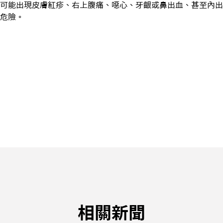
可能出現皮膚紅疹、右上腹痛、噁心、牙齦或鼻出血、甚至內出
危險。
相關新聞