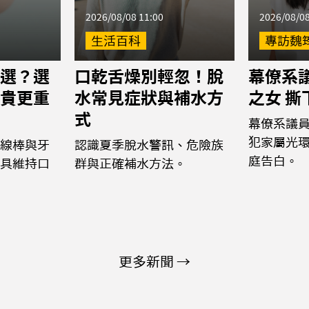
2026/08/08 11:00
2026/08/08
生活百科
專訪魏
選？選
口乾舌燥別輕忽！脫
幕僚系議
貴更重
水常見症狀與補水方
之女 
式
幕僚系議
犯家屬光
線棒與牙
認識夏季脫水警訊、危險族
庭告白。
具維持口
群與正確補水方法。
更多新聞 →