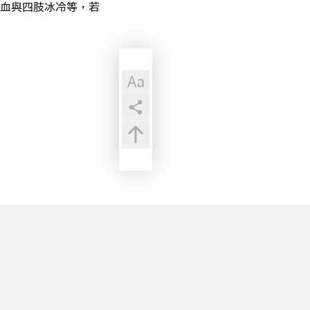
血與四肢冰冷等，若
Aa