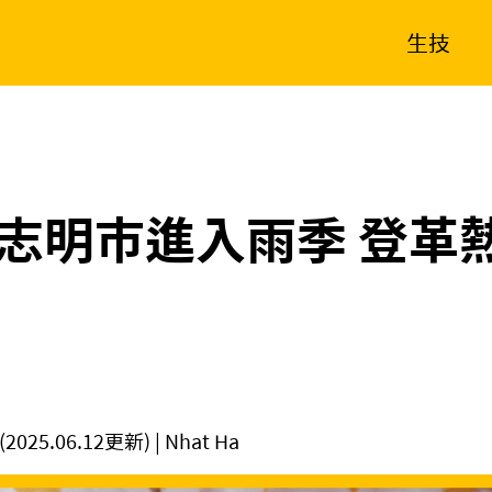
生技
消費生活
在地品牌
財經
健康
新南向
體育
志明市進入雨季 登革
(2025.06.12更新)
| Nhat Ha