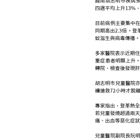
越南胡志明市疾病預
四週平均上升13%
目前病例主要集中在
同期高出2.3倍。
蚊滋生與病毒傳播。
多家醫院表示近期住
重症患者明顯上升。
轉院，檢查後發現肝
胡志明市兒童醫院亦
續搶救72小時才脫
專家指出，登革熱全
若兒童發燒超過兩天
痛、出血等惡化症狀
兒童醫院副院長阮明