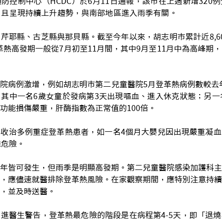
防控制中心（HCDC）於6月11日通報，該市在上週新增320
，且呈現持續上升趨勢，與南部地區進入雨季有關。
芹耶縣、古芝縣與那貝縣。截至今年以來，胡志明市累計近8,6
登革熱高發期一般從7月初至11月間，其中9月至11月中為高峰期
院病例激增，例如胡志明市第二兒童醫院5月登革熱病例數較去年
其中一名6歲女童於發病第3天出現嘔血、進入休克狀態；另一
功能損傷嚴重，肝酶指數為正常值的100倍。
收治多例重症登革熱患者，如一名4個月大嬰兒因出現嚴重凝血
離危險。
年皆可發生，但雨季是明顯高發期。第二兒童醫院感染加護科主
，應儘速就醫排除登革熱風險。在家觀察期間，應特別注意持續
，並及時送醫。
進醫生警告，登革熱最危險的階段是在病程第4-5天，即「退