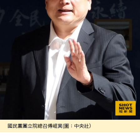
國民黨團立院總召傅崐萁(圖：中央社）