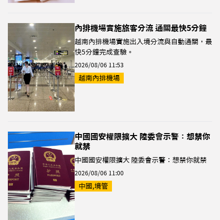
內排機場實施旅客分流 通關最快5分鐘
越南內排機場實施出入境分流與自動通關，最
快5分鐘完成查驗。
2026/08/06 11:53
越南內排機場
中國國安權限擴大 陸委會示警：想禁你
就禁
中國國安權限擴大 陸委會示警：想禁你就禁
2026/08/06 11:00
中國,境管