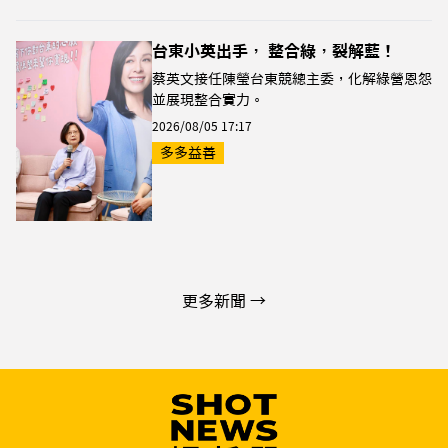
台東小英出手， 整合綠，裂解藍！
蔡英文接任陳瑩台東競總主委，化解綠營恩怨
並展現整合實力。
2026/08/05 17:17
多多益善
更多新聞 →