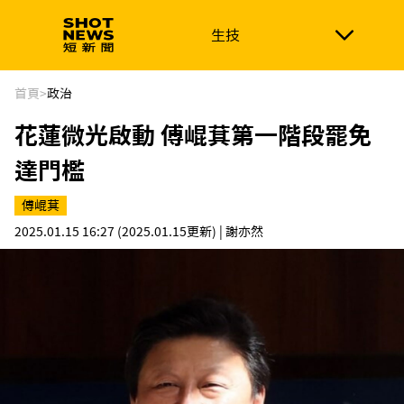
生技
生技
政治
消費生活
在地品牌
財經
健康
首頁
>
政治
花蓮微光啟動 傅崐萁第一階段罷免
新南向
體育
達門檻
傅崐萁
2025.01.15 16:27
(2025.01.15更新)
| 謝亦然