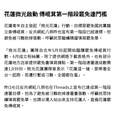
花蓮微光啟動 傅崐萁第一階段罷免達門檻
花蓮青年自主發起「微光花蓮」行動，目標是罷免國民黨籍
立委傅崐萁，反共網紅八炯昨也宣布第一階段已經達標，但
避免被刁難砍掉張數，呼籲民眾繼續踴躍填寫罷免單。
「微光花蓮」團隊自去年5月份起開始醞釀罷免傅崐萁行
動，6月成立粉絲團，除了提供網路下載表格外，也有部分
花蓮地方店家提供罷免書填寫據點，第一階段連署達成數需
達1,939份，微光花蓮團隊曾表示「花蓮這一槍，是帶著全
台一起跑，若遭打壓或刁難，全國都在看」。
昨(14)日反共網紅八炯也在Threads上宣布已達成第一階段
連署目標，但為了避免被刁難砍掉連署書張數，呼籲民眾持
續填寫罷免單，也請台灣人站出來支持花蓮人，直搗花蓮罷
免傅崐萁。