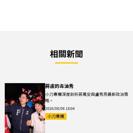
相關新聞
蔣盧的毒油秀
小刀專欄深度剖析蔣萬安與盧秀燕最新政治策
略。
2026/08/06 18:04
小刀專欄