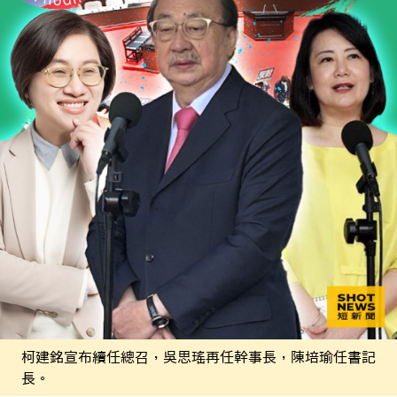
柯建銘宣布續任總召，吳思瑤再任幹事長，陳培瑜任書記
長。