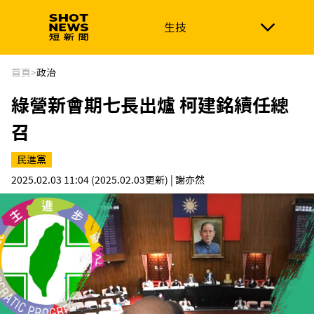
生技
生技
政治
消費生活
在地品牌
財經
健康
首頁
>
政治
綠營新會期七長出爐 柯建銘續任總
新南向
體育
召
民進黨
2025.02.03 11:04
(2025.02.03更新)
| 謝亦然