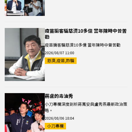
疫苗掮客騙慈濟10多億 當年陳時中曾苦
勸
疫苗掮客騙慈濟10多億 當年陳時中曾苦勸
2026/08/07 11:00
慈濟,疫苗,詐騙
蔣盧的毒油秀
小刀專欄深度剖析蔣萬安與盧秀燕最新政治策
略。
2026/08/06 18:04
小刀專欄