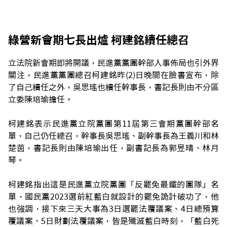
綠營新會期七長出爐 柯建銘續任總召
立法院新會期即將開議，民進黨黨團幹部人事佈局也引外界
關注，民進黨黨團總召柯建銘昨(2)日晚間在臉書宣布，除
了自己續任之外，吳思瑤也續任幹事長，書記長則由不分區
立委陳培瑜擔任。
柯建銘表示民進黨立院黨團第11屆第三會期黨團幹部名
單，自己仍任總召，幹事長吳思瑤、副幹事長為王義川和林
楚茵，書記長則由陳培瑜出任，副書記長為郭昱晴、林月
琴。
柯建銘指出這是民進黨立院黨團「反罷免最鐵的團隊」名
單，國民黨2023選前紅藍白就設計的罷免詭計破功了，他
也強調，接下來三天大事為3日選罷法覆議案、4日總預算
覆議案、5日財劃法覆議案，皆是殲滅藍白時刻，「藍白死