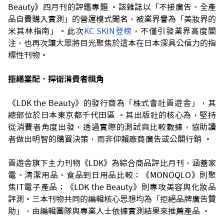
Beauty》四月刊的評鑑專題 。該雜誌以「不接廣告、全產
品自費購入實測」的營運模式聞名，被業界譽為「美妝界的
米其林指南」。此次
KC SKIN登榜
，不僅引發業界高度關
注，也再次讓大眾將目光聚焦於這本在日本深具公信力的指
標性刊物。
拒絕業配，捍衛消費者視角
《LDK the Beauty》的發行商為「
株式會社晋遊舎」，其
總部位於日本東京都千代田區 。其出版社的核心為，堅持
從消費者角度出發，透過實際的測試與比較數據，協助讀
者做出明智的購買決策，而非仰賴廠商廣告或公關行銷 。
晋遊舎旗下主力刊物《LDK》為綜合商品評比月刊，涵蓋家
電、清潔用品、食品到日用品比較；《MONOQLO》則聚
焦IT電子產品；《LDK the Beauty》則專攻美容與化妝品
評測。三本刊物共同的編輯核心思想均為「拒絕品牌廣告贊
助」，由編輯團隊與專業人士依據實測結果來推薦產品 。