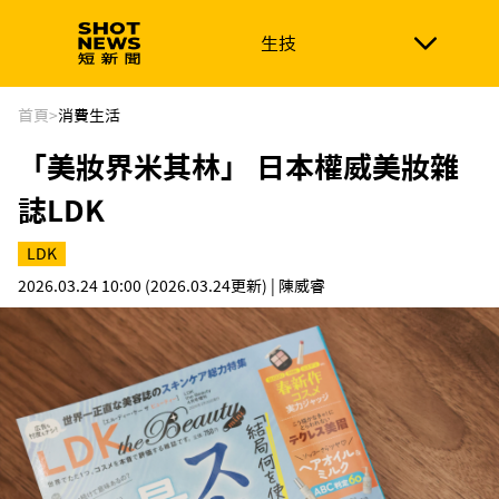
生技
生技
政治
消費生活
在地品牌
財經
健康
首頁
>
消費生活
「美妝界米其林」 日本權威美妝雜
新南向
體育
誌LDK
LDK
2026.03.24 10:00
(2026.03.24更新)
| 陳威睿