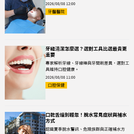
2026/08/08 12:00
牙醫醫院
牙縫清潔怎麼選？選對工具比選最貴更
重要
專家解析牙線、牙線棒與牙間刷差異，選對工
具維持口腔健康。
2026/08/08 11:00
口腔保健
口乾舌燥別輕忽！脫水常見症狀與補水
方式
認識夏季脫水警訊、危險族群與正確補水方