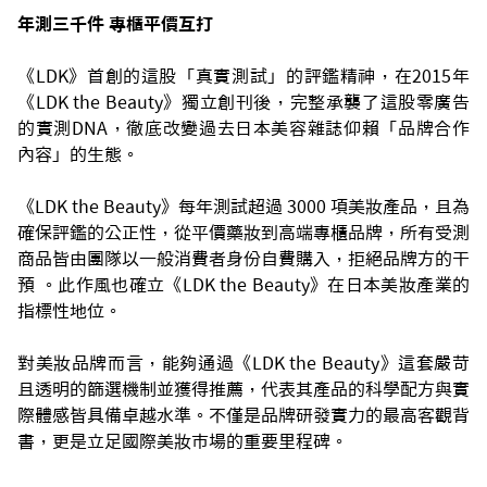
年測三千件 專櫃平價互打
《LDK》首創的這股「真實測試」的評鑑精神，在2015年
《LDK the Beauty》獨立創刊後，完整承襲了這股零廣告
的實測DNA，徹底改變過去日本美容雜誌仰賴「品牌合作
內容」的生態。
《LDK the Beauty》每年測試超過 3000 項美妝產品，且為
確保評鑑的公正性，從平價藥妝到高端專櫃品牌，所有受測
商品皆由團隊以一般消費者身份自費購入，拒絕品牌方的干
預 。此作風也確立《LDK the Beauty》在日本美妝產業的
指標性地位。
對美妝品牌而言，能夠通過《LDK the Beauty》這套嚴苛
且透明的篩選機制並獲得推薦，代表其產品的科學配方與實
際體感皆具備卓越水準。不僅是品牌研發實力的最高客觀背
書，更是立足國際美妝市場的重要里程碑。