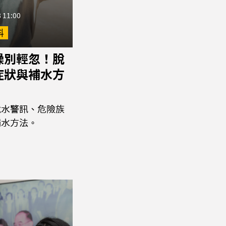
 11:00
科
燥別輕忽！脫
症狀與補水方
脫水警訊、危險族
補水方法。