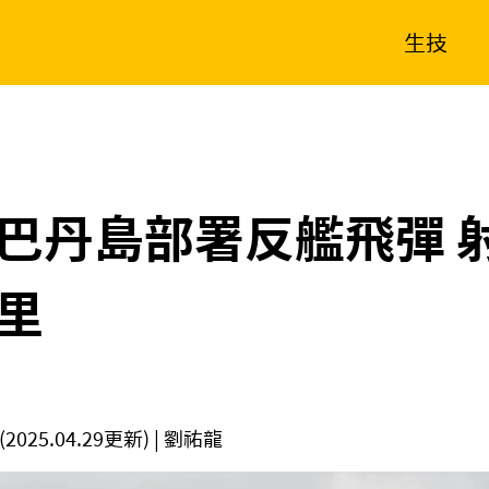
生技
消費生活
在地品牌
財經
健康
新南向
體育
巴丹島部署反艦飛彈 
里
(2025.04.29更新)
| 劉祐龍