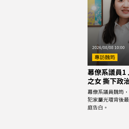
2026/08/08 10:00
專訪魏筠
幕僚系議員1
之女 撕下政
幕僚系議員魏筠，
犯家屬光環背後最
庭告白。