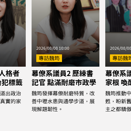
2026/08/08 10:00
2026/08/08
專訪魏筠
專訪魏
 人格者
幕僚系議員2 歷練書
幕僚系議
治犯標籤
記官 點滿耐磨市政學
家根 
道出政治
魏筠發揮幕僚耐磨特質，改
魏筠推動
真實的家
善中壢水患與通學步道，展
甦，盼新
現解題韌性。
主之都驕