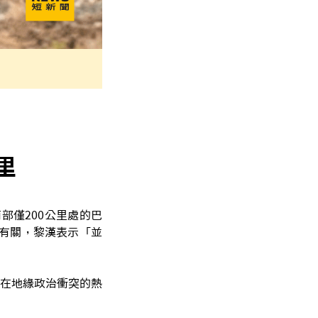
里
南部僅200公里處的巴
勢有關，黎漢表示「並
在地緣政治衝突的熱