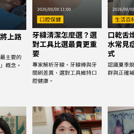
2026/08/08 11:00
2026/08/08
口腔保健
生活百
牙縫清潔怎麼選？選
口乾舌
將上路
對工具比選最貴更重
水常見
要
式
最主要的
專家解析牙線、牙線棒與牙
認識夏季
」概念。
間刷差異，選對工具維持口
群與正確
腔健康。