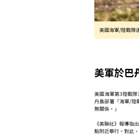
美國海軍/陸戰隊遠征
美軍於巴
美國海軍第3陸戰隊濱
丹島部署「海軍/陸
無關係。」
《美聯社》報導指出
點附近舉行。對此，