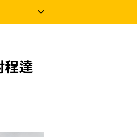
政治
射程達