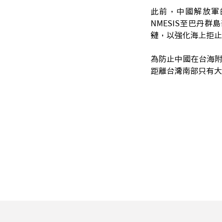
此前，中國解放軍的
NMESIS至巴丹群島
鏈，以強化海上拒止
為防止中國在台海附
距離台灣南部只有大