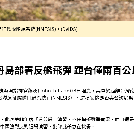
艦隊阻絕系統(NMESIS)。(DVIDS)
丹島部署反艦飛彈 距台僅兩百公
海團指揮官黎漢(John Lehane)28日證實，美軍於距離台灣
戰隊遠征艦隊阻絕系統」(NMESIS）。這項安排是否與台海局
，此次美菲年度「肩並肩」演習，不僅模擬戰爭實況，而且還是
中國強烈反對這場演習，批評此舉意在挑釁。