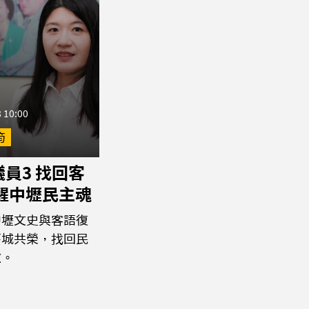
 10:00
筠
員3 找回客
喚醒中壢民主魂
中壢文史與客語復
舊城共榮，找回民
傲。