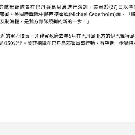
航母編隊曾在巴丹群島周邊進行演訓，美軍於(27)日以空軍
部署。美國陸戰隊中將西德霍姆(Michael Cederholm)說，「
及制海權，是我方部隊規劃的新的一步。」
近的軍力增長，菲律賓政府去年5月在巴丹島北方的伊巴雅特島
約150公里。美菲相繼在巴丹島部署軍事行動，有望進一步嚇阻