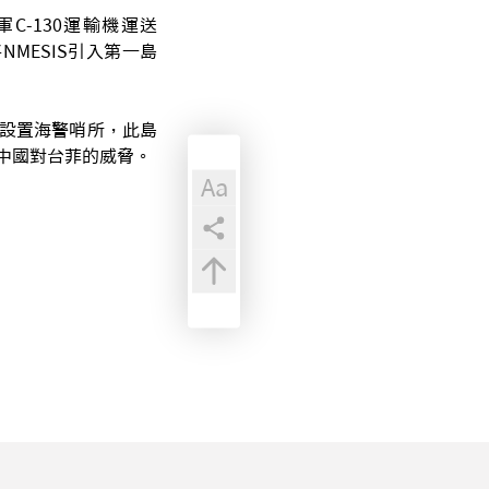
C-130運輸機運送
將NMESIS引入第一島
設置海警哨所，此島
中國對台菲的威脅。
Aa