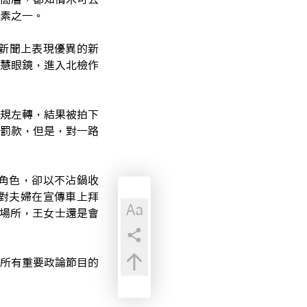
素之一。
在新聞上表現優異的新
慧眼鏡，進入北檢作
規左轉，結果被拍下
罰款，但是，對一路
角色，卻以不沾鍋收
對夫婦在宣傳車上拜
Aa
場所，王女士還是會
所有重要政論節目的