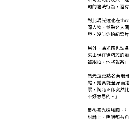
司的違法行為，還有
對此馮光遠也在th
聞人物。並點名入圍
證，沒叫你拍紀錄片
另外，馮光遠也點名
來出現在徐巧芯的臉
被跟拍，他將報案」
馮光遠更點名黃珊
尾，她真能全身而
票，陶允正卻突然比
不好意思的。」
最後馮光遠強調，年
討論上，明明都有角