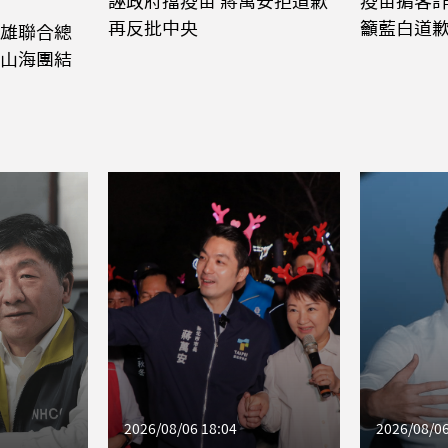
誣政府擋疫苗 蔣萬安拒道歉
疫苗掮客詐
再反批中央
籲藍白道
雄聯合總
山海團結
2026/08/06 18:04
2026/08/06