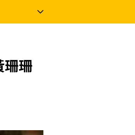
政治
黃珊珊