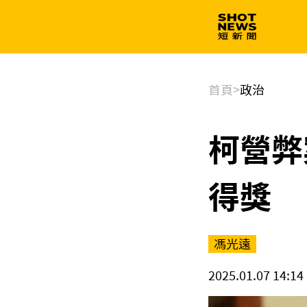
生技
政治
首頁
>
政治
柯營弊
得獎
馮光遠
2025.01.07 14:14