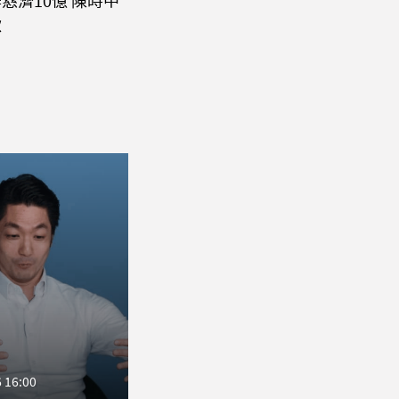
慈濟10億 陳時中
歉
 16:00