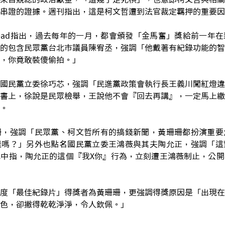
串證的證據。週刊指出，這是柯文哲遭到法官裁定羈押的重要因
read指出，過去每年的一月，都會頒發「金馬奮」獎給前一年
的包含民眾黨台北市議員陳宥丞，強調「他戴著有紀錄功能的智
，你竟敢裝傻偷拍。」
國民黨立委徐巧芯，強調「民進黨政策會執行長王義川闖紅燈違
書上，徐說是民眾檢舉，王說他不會『回去再講』，一定馬上繳
。
珊，強調「民眾黨、柯文哲所有的搞錢新聞，黃珊珊都扮演重要
退嗎？」另外也點名國民黨立委王鴻薇與其夫陶允正，強調「這
中指，陶允正的這個『我X你』行為，立刻遭王鴻薇制止，公開
度「最佳紀錄片」得獎者為黃珊珊，更強調得獎原因是「出現在
色，卻撇得乾乾淨淨，令人欽佩。」