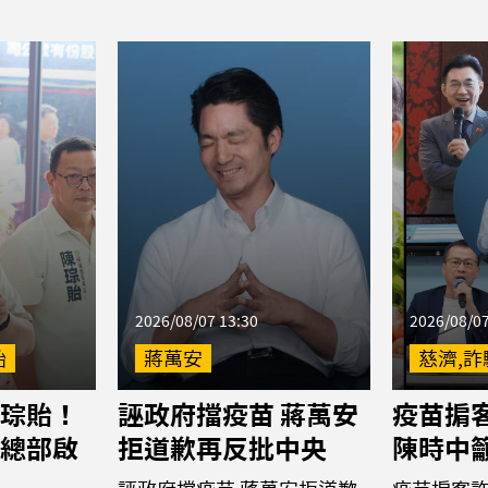
2026/08/07 13:30
2026/08/07
貽
蔣萬安
慈濟,詐
琮貽！
誣政府擋疫苗 蔣萬安
疫苗掮客
總部啟
拒道歉再反批中央
陳時中