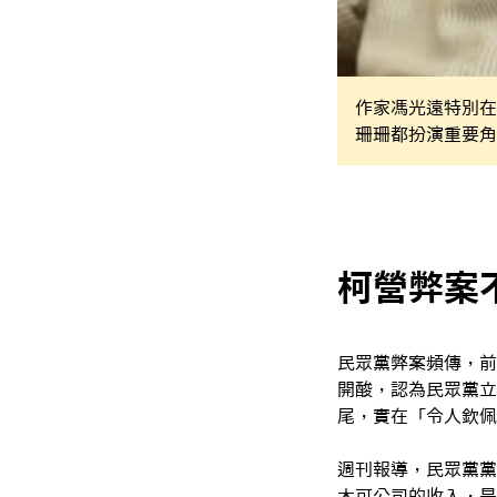
作家馮光遠特別在
珊珊都扮演重要角
柯營弊案
民眾黨弊案頻傳，前
開酸，認為民眾黨立
尾，實在「令人欽佩
週刊報導，民眾黨黨
木可公司的收入，是