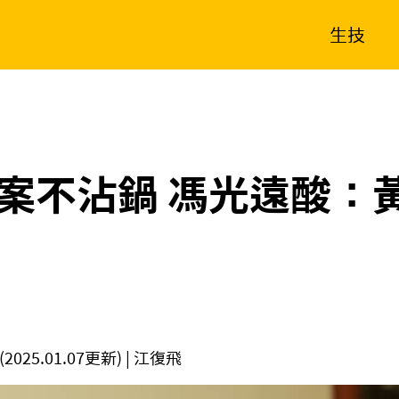
生技
消費生活
在地品牌
財經
健康
新南向
體育
案不沾鍋 馮光遠酸：
(2025.01.07更新)
| 江復飛