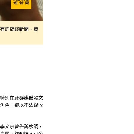
有的搞錢新聞，黃
特別在社群媒體發文
角色，卻以不沾鍋收
李文宗曾告訴檢調，
高層，都知情木可公