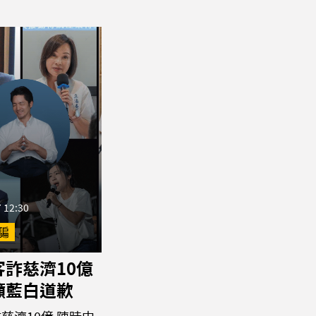
 12:30
騙
詐慈濟10億
籲藍白道歉