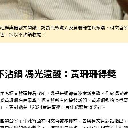
社群媒體發文開酸，認為民眾黨立委黃珊珊在民眾黨、柯文哲所
色，卻以不沾鍋收尾。
不沾鍋 馮光遠酸：黃珊珊得獎
主席柯文哲還押看守所，幾乎每週都有涉案新事證。作家馮光遠
委黃珊珊在民眾黨、柯文哲所有的搞錢新聞，黃珊珊都扮演重要
」。更封她為「2024金馬奮獎」最佳紀錄片得獎者。
團辦公室主任陳智菡在柯文哲被羈押前，曾與柯文哲對話指出，
來自競總的政治獻金，「這幾乎是死棋」，也意即柯文哲與相關