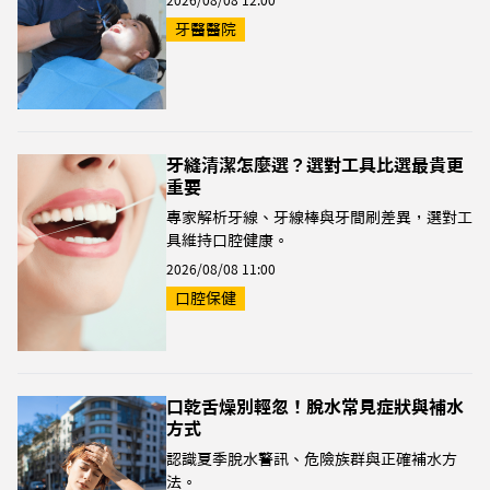
2026/08/08 12:00
牙醫醫院
牙縫清潔怎麼選？選對工具比選最貴更
重要
專家解析牙線、牙線棒與牙間刷差異，選對工
具維持口腔健康。
2026/08/08 11:00
口腔保健
口乾舌燥別輕忽！脫水常見症狀與補水
方式
認識夏季脫水警訊、危險族群與正確補水方
法。