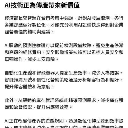
AI技術正為傳產帶來新價值
經濟部長郭智輝在台南考察中強調，針對AI發展浪潮，各行
各業都應做好數位化，才能充分利用AI設備快速得到對企業
經營最佳的輔助與建議。
AI驅動的預測性維護可以提前檢測設備故障，避免生產停滯
和高昂的維修費用。安全影像辨識技術可以監控人員安全和
車輛操作，減少工安風險。
自動化生產線和智能機器人提高生產效率，減少人為錯誤。
智能推薦系統和個性化營銷策略通過分析顧客行為和偏好，
提升顧客體驗和滿意度。
此外，AI驅動的庫存管理系統能精確預測需求，減少庫存積
壓和缺貨情況，提升供應鏈效率。
AI正在改變傳產界的遊戲規則，透過數位化轉型達到效率提
升、成本降低和減少人為失誤的目的，為傳統產業帶來新價