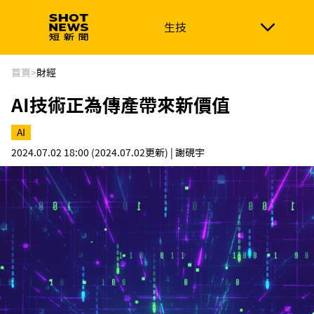
生技
生技
政治
消費生活
在地品牌
財經
健康
首頁
>
財經
AI技術正為傳產帶來新價值
新南向
體育
AI
2024.07.02 18:00
(2024.07.02更新)
| 謝硯宇