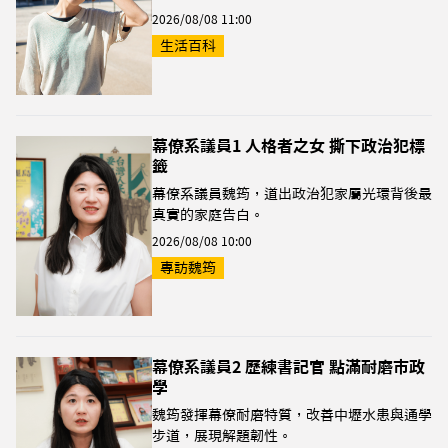
2026/08/08 11:00
生活百科
幕僚系議員1 人格者之女 撕下政治犯標
籤
幕僚系議員魏筠，道出政治犯家屬光環背後最
真實的家庭告白。
2026/08/08 10:00
專訪魏筠
幕僚系議員2 歷練書記官 點滿耐磨市政
學
魏筠發揮幕僚耐磨特質，改善中壢水患與通學
步道，展現解題韌性。