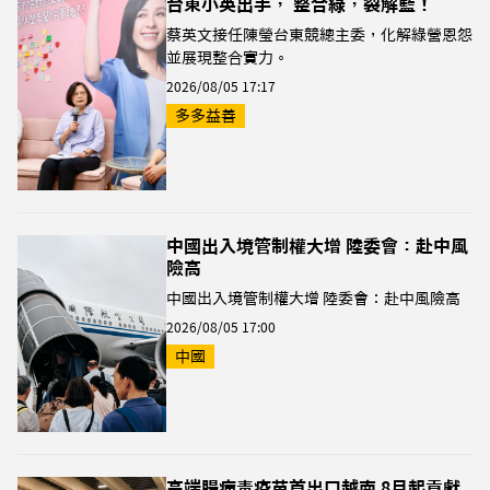
台東小英出手， 整合綠，裂解藍！
蔡英文接任陳瑩台東競總主委，化解綠營恩怨
並展現整合實力。
2026/08/05 17:17
多多益善
中國出入境管制權大增 陸委會：赴中風
險高
中國出入境管制權大增 陸委會：赴中風險高
2026/08/05 17:00
中國
高端腸病毒疫苗首出口越南 8月起貢獻