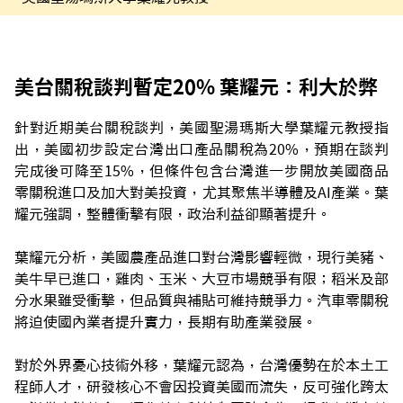
美台關稅談判暫定20% 葉耀元：利大於弊
針對近期美台關稅談判，美國聖湯瑪斯大學葉耀元教授指
出，美國初步設定台灣出口產品關稅為20%，預期在談判
完成後可降至15%，但條件包含台灣進一步開放美國商品
零關稅進口及加大對美投資，尤其聚焦半導體及AI產業。葉
耀元強調，整體衝擊有限，政治利益卻顯著提升。
葉耀元分析，美國農產品進口對台灣影響輕微，現行美豬、
美牛早已進口，雞肉、玉米、大豆市場競爭有限；稻米及部
分水果雖受衝擊，但品質與補貼可維持競爭力。汽車零關稅
將迫使國內業者提升實力，長期有助產業發展。
對於外界憂心技術外移，葉耀元認為，台灣優勢在於本土工
程師人才，研發核心不會因投資美國而流失，反可強化跨太