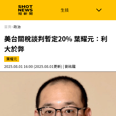
生技
生技
政治
消費生活
在地品牌
財經
健康
首頁
>
政治
美台關稅談判暫定20% 葉耀元：利
新南向
體育
大於弊
葉耀元
2025.08.01 16:00
(2025.08.01更新)
| 劉祐龍