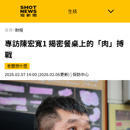
生技
生技
政治
消費生活
在地品牌
財經
健康
首頁
>
財經
專訪陳宏寬1 揭密餐桌上的「肉」搏
新南向
體育
戰
老闆想什麼
2026.02.07 14:00
(2026.02.06更新)
| 採訪中心