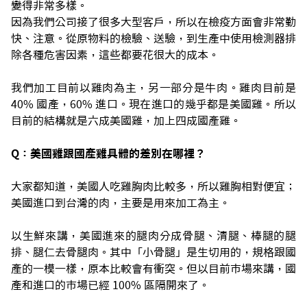
變得非常多樣。
因為我們公司接了很多大型客戶，所以在檢疫方面會非常勤
快、注意。從原物料的檢驗、送驗，到生產中使用檢測器排
除各種危害因素，這些都要花很大的成本。
我們加工目前以雞肉為主，另一部分是牛肉。雞肉目前是
40% 國產，60% 進口。現在進口的幾乎都是美國雞。所以
目前的結構就是六成美國雞，加上四成國產雞。
Q：美國雞跟國產雞具體的差別在哪裡？
大家都知道，美國人吃雞胸肉比較多，所以雞胸相對便宜；
美國進口到台灣的肉，主要是用來加工為主。
以生鮮來講，美國進來的腿肉分成骨腿、清腿、棒腿的腿
排、腿仁去骨腿肉。其中「小骨腿」是生切用的，規格跟國
產的一模一樣，原本比較會有衝突。但以目前市場來講，國
產和進口的市場已經 100% 區隔開來了。