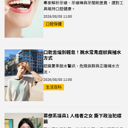
專家解析牙線、牙線棒與牙間刷差異，選對工
具維持口腔健康。
2026/08/08 11:00
口腔保健
口乾舌燥別輕忽！脫水常見症狀與補水
方式
認識夏季脫水警訊、危險族群與正確補水方
法。
2026/08/08 11:00
生活百科
幕僚系議員1 人格者之女 撕下政治犯標
籤