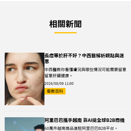
相關新聞
長痘等於肝不好？中西醫解析觀點與迷
思
中西醫教你看懂膚況與哪些情況可能需要留意
留意肝臟健康。
2026/08/09 11:00
衛教百科
阿里巴巴攜手越南 靠AI搶全球B2B商機
60萬件越南商品進駐阿里巴巴B2B平台。