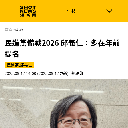
生技
生技
政治
消費生活
在地品牌
財經
健康
首頁
>
政治
民進黨備戰2026 邱義仁：多在年前
新南向
體育
提名
民進黨,邱義仁
2025.09.17 14:00
(2025.09.17更新)
| 劉祐龍