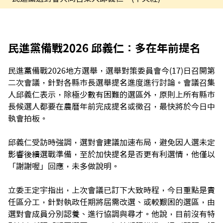
民進黨備戰2026 邱義仁：多在年前提名
民進黨備戰2026地方選舉，選舉對策委員會今(17)日召開第
二次會議，針對各縣市長選舉提名進度進行討論。會議召集
人邱義仁表示，除極少數有困難的選區外，原則上所有縣市
長候選人都要在農曆年前完成提名或徵召，最快將於今日中
執會拍板。
邱義仁受訪時強調，選對會建議加速布局，避免因人選未定
影響後續選戰準備，至於加快提名是否更有利選情，他僅以
「謝謝喔」回應，未多做說明。
立委王定宇指出，上次會議已訂下大致時程，今日重點是責
任區分工，針對執政任期將屆需改選、或較艱困的選區，由
選對會成員分別認養、進行協調與尋才。他說，目前沒有特