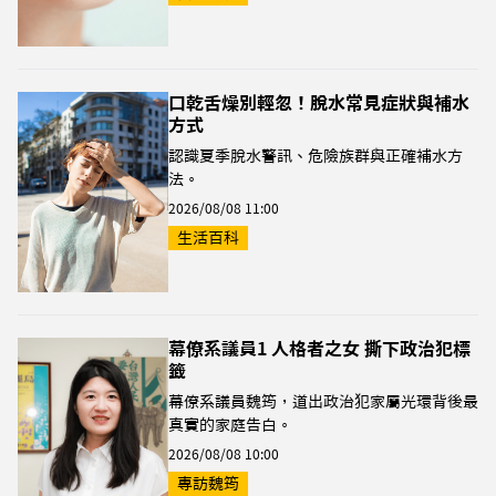
口乾舌燥別輕忽！脫水常見症狀與補水
方式
認識夏季脫水警訊、危險族群與正確補水方
法。
2026/08/08 11:00
生活百科
幕僚系議員1 人格者之女 撕下政治犯標
籤
幕僚系議員魏筠，道出政治犯家屬光環背後最
真實的家庭告白。
2026/08/08 10:00
專訪魏筠