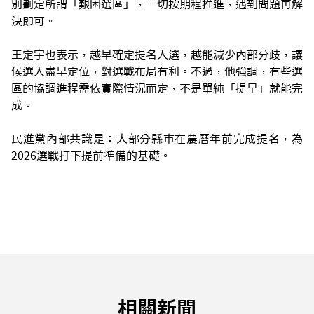
別劃定所謂「艱困選區」，一切按期程推進，遇到問題再解
決即可。
王定宇也表示，越早確定提名人選，越能減少內部分歧，讓
候選人盡早定位，對選戰布局有利。不過，他強調，有些選
區的協調進程需依實際情況而定，不是單純「提早」就能完
成。
民進黨內部共識是：大部分縣市在農曆年前完成提名，為
2026選戰打下提前準備的基礎。
相關新聞