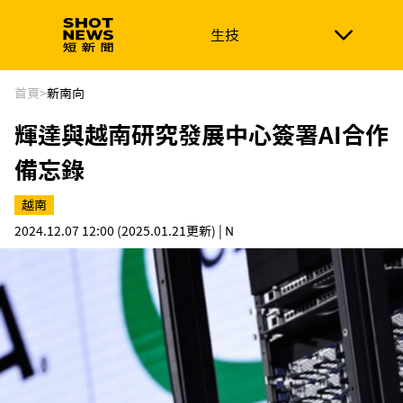
生技
生技
政治
消費生活
在地品牌
財經
健康
首頁
>
新南向
輝達與越南研究發展中心簽署AI合作
新南向
體育
備忘錄
越南
2024.12.07 12:00
(2025.01.21更新)
| N