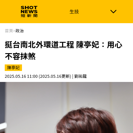
生技
生技
政治
消費生活
在地品牌
財經
健康
首頁
>
政治
挺台南北外環道工程 陳亭妃：用心
新南向
體育
不容抹煞
陳亭妃
2025.05.16 11:00
(2025.05.16更新)
| 劉祐龍