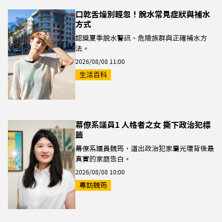
口乾舌燥別輕忽！脫水常見症狀與補水
方式
認識夏季脫水警訊、危險族群與正確補水方
法。
2026/08/08 11:00
生活百科
幕僚系議員1 人格者之女 撕下政治犯標
籤
幕僚系議員魏筠，道出政治犯家屬光環背後最
真實的家庭告白。
2026/08/08 10:00
專訪魏筠