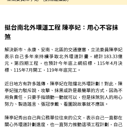
挺台南北外環道工程 陳亭妃：用心不容抹
煞
解決新市、永康、安南、北區的交通壅塞，立法委員陳亭妃
表示自己多年來持續爭取北外環道計畫，總計183.33億
元。第四期工程，也預計今年底上網招標，115年4月決
標、115年7月開工，119年年底完工。
近日地方有許多謠傳，陳亭妃在阻擋北外環計劃！對此，陳
亭妃強力駁斥說，攻擊、抹黑或許是最簡單的方式，因為不
用負責任，只要手指頭動一動就可以，但是抹煞別人的用心
努力、製造謠言、張冠李戴、看圖說故事就不應該。
陳亭妃秀出自己與公務單位往來的公文，表示自己一直都在
關心外環道計劃進度，也一直努力推動這項工程計劃，自己