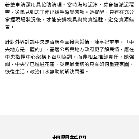
著整車清潔用具協助清理。當時滿地泥濘、房舍被淤泥覆
蓋，災民見到志工伸出援手深受感動。她提醒，只有在充分
掌握現場狀況後，才能安排機具與物資進駐，避免資源錯
置。
針對外界討論中央是否應全面接管災情，陳亭妃重申，「中
央地方是一體的」，基層公所與地方政府更了解民情，應在
中央指揮中心架構下密切協調，而非相互推卸責任。她強
調，中央早已進駐花蓮，災民最關切的只有如何重建家園、
恢復生活，政治口水無助於解決問題。