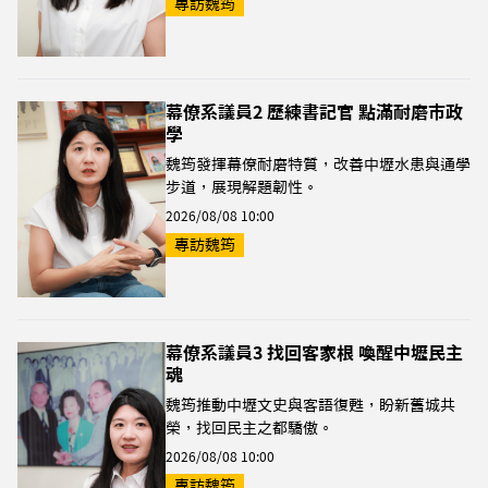
專訪魏筠
幕僚系議員2 歷練書記官 點滿耐磨市政
學
魏筠發揮幕僚耐磨特質，改善中壢水患與通學
步道，展現解題韌性。
2026/08/08 10:00
專訪魏筠
幕僚系議員3 找回客家根 喚醒中壢民主
魂
魏筠推動中壢文史與客語復甦，盼新舊城共
榮，找回民主之都驕傲。
2026/08/08 10:00
專訪魏筠