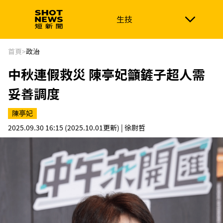
生技
生技
政治
消費生活
在地品牌
財經
健康
首頁
>
政治
中秋連假救災 陳亭妃籲鏟子超人需
新南向
體育
妥善調度
陳亭妃
2025.09.30 16:15
(2025.10.01更新)
| 徐尉哲