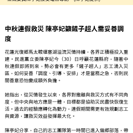
中秋連假救災 陳亭妃籲鏟子超人需妥善調
度
花蓮光復鄉馬太鞍堰塞湖溢流災情持續，各界正積極投入重
建。民進黨立委陳亭妃今（30）日呼籲花蓮縣府，隨著中
秋連假即將到來，勢必會有更多「鏟子超人」志工湧入災
區，如何妥善「調度、引導、安排」才是當務之急，否則民
間善意恐怕變成額外負擔。
她指出，從災情發生以來，各界對撤離與救災方式有不同角
度，但中央與地方應是一體，目標都是協助災民盡快恢復生
活。過去的經驗應轉化為動力，連假期間需更有效規劃志工
與資源，讓救災效益發揮最大化。
陳亭妃分享，自己的志工團隊第一時間已進入偏鄉部落，帶