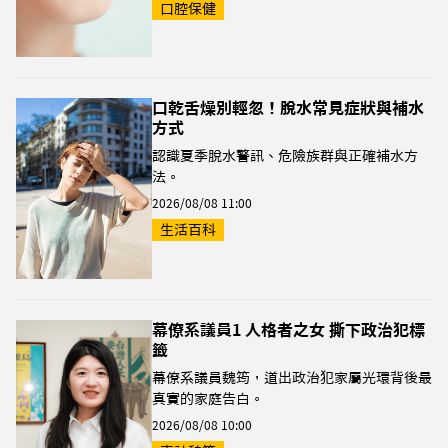
口腔保健
口乾舌燥別輕忽！脫水常見症狀與補水
方式
認識夏季脫水警訊、危險族群與正確補水方
法。
2026/08/08 11:00
生活百科
幕僚系議員1 人格者之女 撕下政治犯標
籤
幕僚系議員魏筠，道出政治犯家屬光環背後最
真實的家庭告白。
2026/08/08 10:00