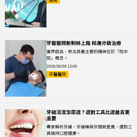
越南
牙醫醫院新制將上路 精進分級治療
業界認為，修法其最主要的精神在於「院中
院」概念。
2026/08/08 12:00
牙醫醫院
牙縫清潔怎麼選？選對工具比選最貴更
重要
專家解析牙線、牙線棒與牙間刷差異，選對工
具維持口腔健康。