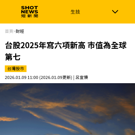
生技
生技
政治
消費生活
在地品牌
財經
健康
首頁
>
財經
台股2025年寫六項新高 市值為全球
新南向
體育
第七
台灣股市
2026.01.09 11:00
(2026.01.09更新)
| 呂宣懷