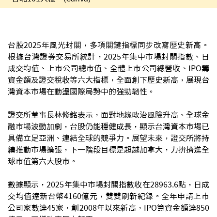
台股2025年風光封關，多項關鍵指標同步改寫歷史新高。
根據台灣證券交易所統計，2025年集中市場封關指數、日
成交均值、上市公司總市值、全體上市公司總營收、IPO籌
資金額及證交稅收等六大指標，全面創下歷史新高，展現台
灣資本市場在動盪國際局勢中的強勁韌性。
證交所董事長林修銘表示，面對地緣政治風險升高、全球金
融市場波動加劇，台股仍能穩健成長，顯示台灣資本市場已
具備立足亞洲、連結全球的競爭力。展望未來，證交所將持
續推動市場擴張，下一階段目標是超越加拿大，力拚擠進全
球市值第六大股市。
數據顯示，2025年集中市場封關指數收在28963.6點，日成
交均值達新台幣4160億元，雙雙刷新紀錄。全年申請上市
公司家數達45家，創2008年以來新高，IPO籌資金額達850