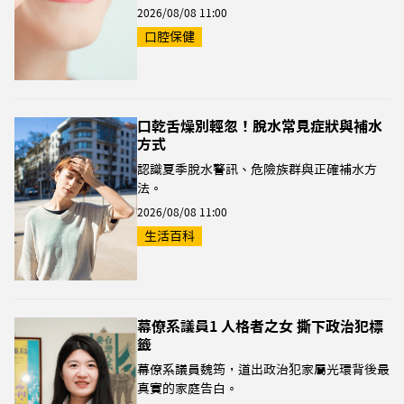
2026/08/08 11:00
口腔保健
口乾舌燥別輕忽！脫水常見症狀與補水
方式
認識夏季脫水警訊、危險族群與正確補水方
法。
2026/08/08 11:00
生活百科
幕僚系議員1 人格者之女 撕下政治犯標
籤
幕僚系議員魏筠，道出政治犯家屬光環背後最
真實的家庭告白。