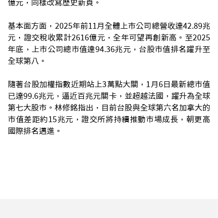
億元，同樣改寫歷史新頁。
基本面方面，2025年前11月全體上市公司總營收達42.89兆
元，證交稅收累計2616億元，全年可望再創新高。至2025
年底，上市公司總市值達94.36兆元，台股市值排名躍升至
全球第八。
隨著台股加權指數近期站上3萬點大關，1月6日最新總市值
已達99.6兆元，逼近百兆元關卡，並超越法國，躍升為全球
第七大股市。林修銘指出，目前台股與全球第六名加拿大的
市值差距約15兆元，證交所將持續推動市場成長，朝更高
國際排名邁進。