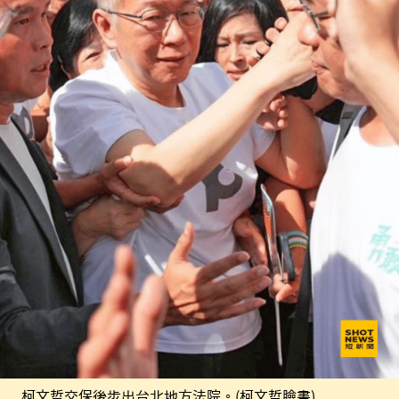
柯文哲交保後步出台北地方法院。(柯文哲臉書)