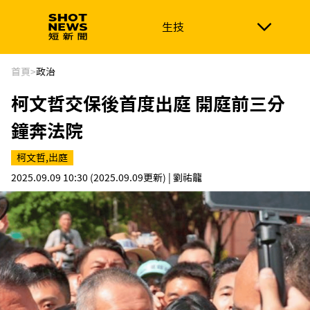
生技
生技
政治
消費生活
在地品牌
財經
健康
首頁
>
政治
柯文哲交保後首度出庭 開庭前三分
新南向
體育
鐘奔法院
柯文哲,出庭
2025.09.09 10:30
(2025.09.09更新)
| 劉祐龍