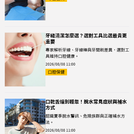
牙縫清潔怎麼選？選對工具比選最貴更
重要
專家解析牙線、牙線棒與牙間刷差異，選對工
具維持口腔健康。
2026/08/08 11:00
口腔保健
口乾舌燥別輕忽！脫水常見症狀與補水
方式
認識夏季脫水警訊、危險族群與正確補水方
法。
2026/08/08 11:00