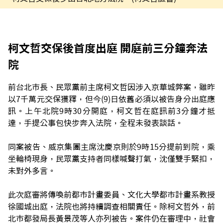
柯文哲交保後首度出庭 開庭前三分鐘奔法
院
前台北市長、民眾黨前主席柯文哲因涉入京華城弊案，雖昨
以7千萬元交保獲釋，但今(9)日依舊必須以被告身分出庭應
訊。上午北院9時30分開庭，柯文哲在庭訊前3分鐘才抵
達，手提公事包快步奔入法院，全程未發表談話。
同案被告、威京集團主席沈慶京則於9時15分提前到院，乘
坐輪椅現身，民眾黨支持者同樣喊聲打氣，沈僅雙手緊扣，
未對外多言。
此次庭審將傳喚前都市計畫委員、文化大學都市計畫系教授
徐國城出庭，法院也將持續調查相關責任。除柯文哲外，前
北市都發局長黃景茂等人亦列被告。案件仍在審理中，社會