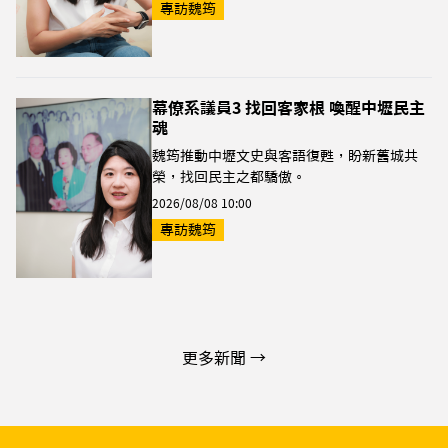
專訪魏筠
幕僚系議員3 找回客家根 喚醒中壢民主
魂
魏筠推動中壢文史與客語復甦，盼新舊城共
榮，找回民主之都驕傲。
2026/08/08 10:00
專訪魏筠
更多新聞 →