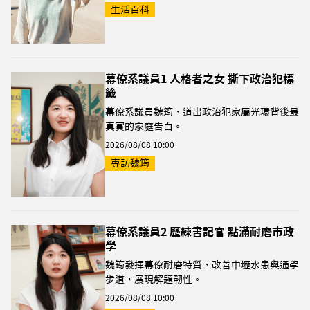
生活百科
幕僚系議員1 人格者之女 撕下政治犯標
籤
幕僚系議員魏筠，道出政治犯家屬光環背後最
真實的家庭告白。
2026/08/08 10:00
專訪魏筠
幕僚系議員2 歷練書記官 點滿耐磨市政
學
魏筠發揮幕僚耐磨特質，改善中壢水患與通學
步道，展現解題韌性。
2026/08/08 10:00