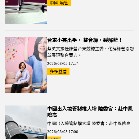
中國,境管
台東小英出手， 整合綠，裂解藍！
蔡英文接任陳瑩台東競總主委，化解綠營恩怨
並展現整合實力。
2026/08/05 17:17
多多益善
中國出入境管制權大增 陸委會：赴中風
險高
中國出入境管制權大增 陸委會：赴中風險高
2026/08/05 17:00