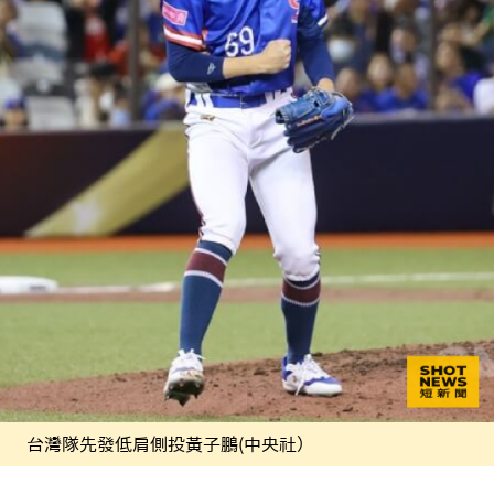
台灣隊先發低肩側投黃子鵬(中央社）