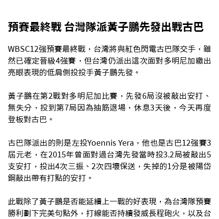
預賽最終戰 台灣隊派黃子鵬先發出戰古巴
WBSC12強預賽最終戰，台灣將與紅色閃電古巴隊交手，雖
然已確定晉級4強賽，但台灣仍派出這次面對多明尼加繳出
亮眼表現的低肩側投投手黃子鵬先發。
黃子鵬在第2戰對多明尼加比賽，先發6局沒被敲出安打、
無失分，投到第7局因為抽筋退場，休息3天後，今天再度
登板對古巴。
古巴隊派出的則是左投Yoennis Yera，他也是古巴12強賽3
屆元老，在2015年曾面對過台灣先發當時投3.2局被敲出5
支安打，投出4次三振、2次四壞保送，失掉的1分是被陽岱
鋼敲出帶有打點的安打。
此戰除了黃子鵬是否能延續上一戰的好表現，為台灣隊預賽
勝利劃下完美句點外，打線能否持續發威長程砲火，以及台