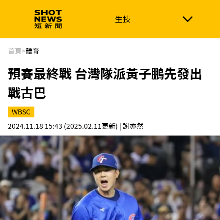
生技
生技
政治
消費生活
在地品牌
財經
健康
首頁
>
體育
預賽最終戰 台灣隊派黃子鵬先發出
新南向
體育
戰古巴
WBSC
2024.11.18 15:43
(2025.02.11更新)
| 謝亦然