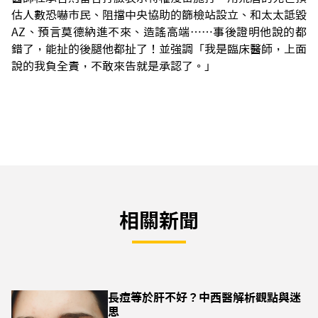
估人數恐嚇市民、阻擋中央協助的篩檢站設立、和太太詆毀
AZ、預言莫德納進不來、造謠高端……事後證明他說的都
錯了，能扯的後腿他都扯了！並強調「我是臨床醫師，上面
說的我負全責，不敢來告就是承認了。」
相關新聞
長痘等於肝不好？中西醫解析觀點與迷
思