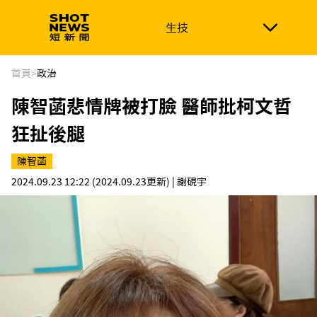
生技
生技
政治
消費生活
在地品牌
財經
健康
首頁
>
政治
陳智菡悲情牌被打臉 醫師批柯文哲
新南向
體育
狂扯後腿
陳智菡
2024.09.23 12:22
(2024.09.23更新)
| 謝硯宇