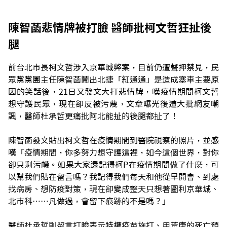
陳智菡悲情牌被打臉 醫師批柯文哲狂扯後
腿
前台北市長柯文哲涉入京華城弊案，目前仍遭聲押禁見，民
眾黨黨團主任陳智菡鬧出北捷「紅通通」是造成塞車主要原
因的笑話後，21日又發文大打悲情牌，嘆疫情期間柯文哲
想守護民眾，現在卻反被污蔑，文章曝光後遭大批網友嘲
諷，醫師杜承哲更痛批阿北能扯的後腿都扯了！
陳智菡發文貼出柯文哲在疫情期間到醫院視察的照片，並感
嘆「疫情期間，你多努力想守護這裡，如今這個世界，對你
卻只剩污衊。如果大家還記得柯P在疫情期間做了什麼，可
以幫我們貼在留言嗎？我記得我們每天和他從早開會、到處
找病房、想防疫對策，現在卻變成整天只想著圖利京華城、
北市科……凡做過，會留下痕跡的不是嗎？」
醫師杜承哲則留言打臉表示特權疫苗施打、用荒唐的死亡預