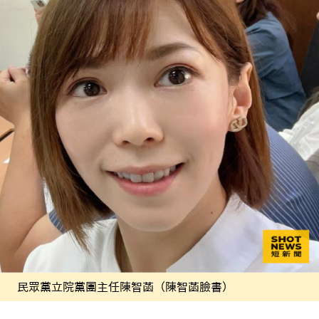
民眾黨立院黨團主任陳智菡（陳智菡臉書）