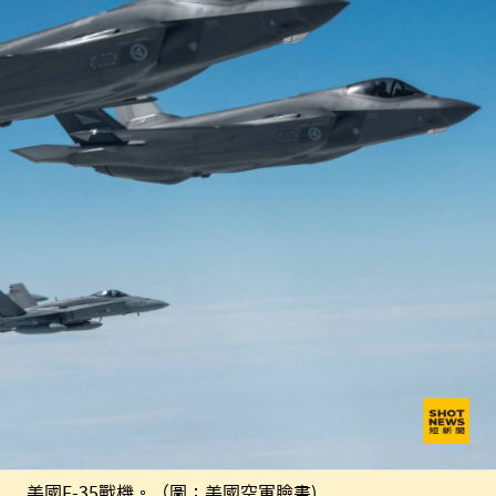
美國F-35戰機。（圖：美國空軍臉書)