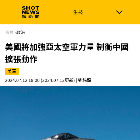
生技
生技
政治
消費生活
在地品牌
財經
健康
首頁
>
政治
美國將加強亞太空軍力量 制衡中國
新南向
體育
擴張動作
美軍
2024.07.12 18:00
(2024.07.12更新)
| 劉祐龍