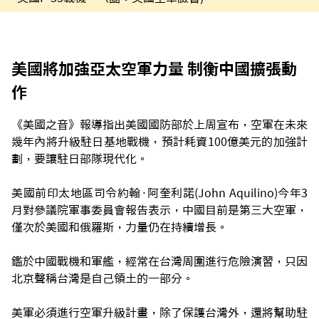
美國將加強亞太空軍力量 制衡中國擴張動
作
《美國之音》報導指出美國國防部於上周宣布，空軍在未來
幾年內將升級駐日基地戰機，預計耗資100億美元的加強計
劃，要讓駐日部隊現代化。
美國前印太地區司令約翰·阿奎利諾(John Aquilino)今年3
月對參議院軍事委員會報告表示，中國目前是第三大空軍，
僅次於美國和俄羅斯，力量仍在持續增長。
鑑於中國戰機和軍艦，經常在台灣周圍進行危險演習，只因
北京聲稱台灣是自己領土的一部分。
美軍必須進行空軍升級計畫，除了保護台灣外，還將幫助駐