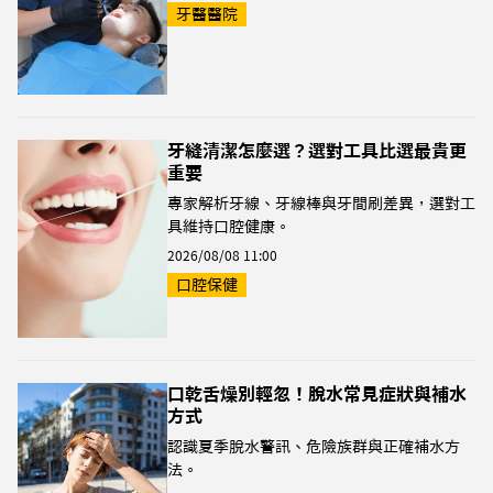
牙醫醫院
牙縫清潔怎麼選？選對工具比選最貴更
重要
專家解析牙線、牙線棒與牙間刷差異，選對工
具維持口腔健康。
2026/08/08 11:00
口腔保健
口乾舌燥別輕忽！脫水常見症狀與補水
方式
認識夏季脫水警訊、危險族群與正確補水方
法。