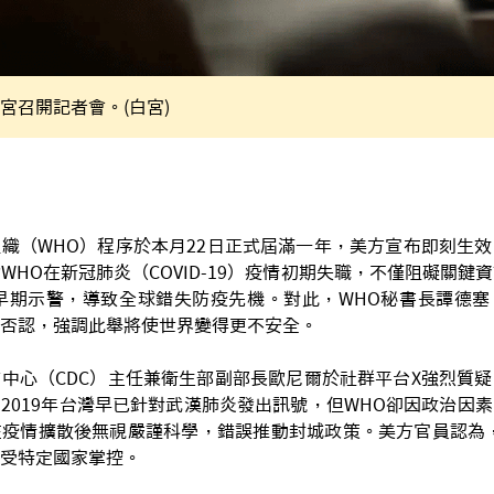
宮召開記者會。(白宮)
織（WHO）程序於本月22日正式屆滿一年，美方宣布即刻生
WHO在新冠肺炎（COVID-19）疫情初期失職，不僅阻礙關鍵
早期示警，導致全球錯失防疫先機。對此，WHO秘書長譚德塞（Ted
s）全盤否認，強調此舉將使世界變得更不安全。
中心（CDC）主任兼衛生部副部長歐尼爾於社群平台X強烈質
2019年台灣早已針對武漢肺炎發出訊號，但WHO卻因政治因
疫情擴散後無視嚴謹科學，錯誤推動封城政策。美方官員認為，
受特定國家掌控。