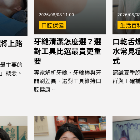
2026/08/08 11:00
2026/08/08
口腔保健
生活百
牙縫清潔怎麼選？選
口乾舌
將上路
對工具比選最貴更重
水常見
要
式
最主要的
專家解析牙線、牙線棒與牙
認識夏季
」概念。
間刷差異，選對工具維持口
群與正確
腔健康。