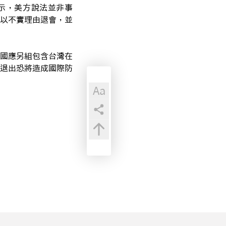
駁表示，美方說法並非事
以不實理由退會，並
國應另組包含台灣在
退出恐將造成國際防
Aa