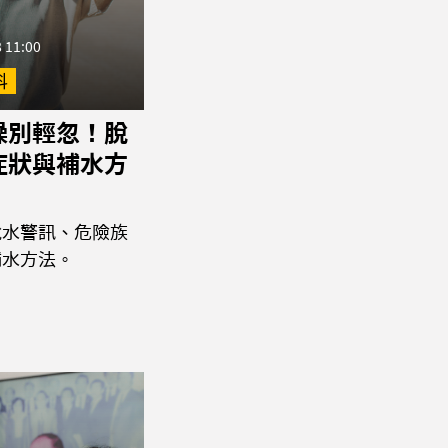
 11:00
科
燥別輕忽！脫
症狀與補水方
脫水警訊、危險族
補水方法。