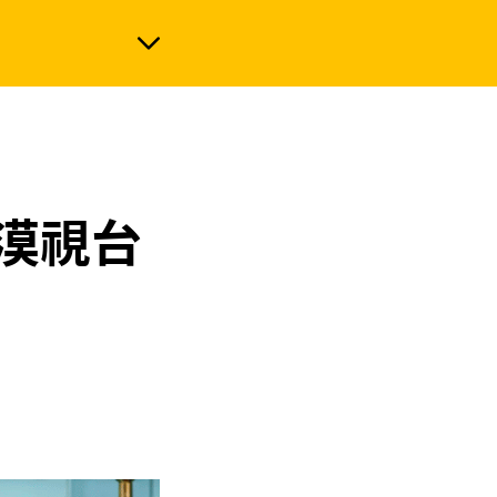
政治
衛漠視台