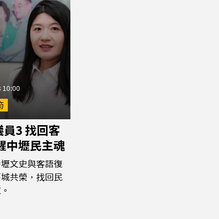
 10:00
筠
員3 找回客
喚醒中壢民主魂
中壢文史與客語復
舊城共榮，找回民
傲。