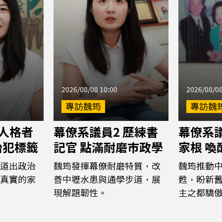
2026/08/08 10:00
2026/08/08
專訪魏筠
專訪魏
 人格者
幕僚系議員2 歷練書
幕僚系議
治犯標籤
記官 點滿耐磨市政學
家根 
道出政治
魏筠發揮幕僚耐磨特質，改
魏筠推動
真實的家
善中壢水患與通學步道，展
甦，盼新
現解題韌性。
主之都驕