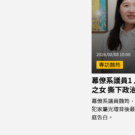
2026/08/08 10:00
專訪魏筠
幕僚系議員1
之女 撕下政
幕僚系議員魏筠，
犯家屬光環背後最
庭告白。