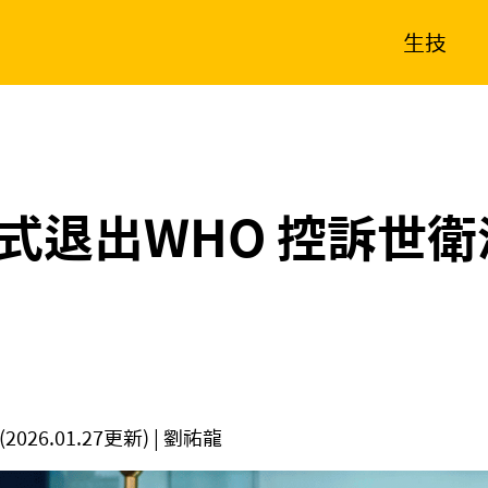
生技
消費生活
在地品牌
財經
健康
新南向
體育
式退出WHO 控訴世
(2026.01.27更新)
| 劉祐龍