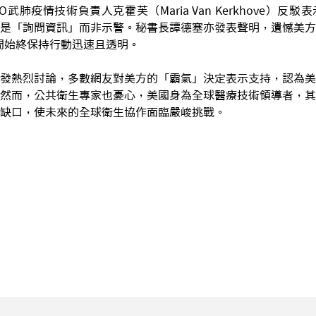
武肺疫情技術負責人克霍芙（Maria Van Kerkhove）反
是「詢問資訊」而非示警。秘書長譚德塞亦發表聲明，遺憾美方
間始終保持行動迅速且透明。
發熱烈討論，多數網友對美方的「霸氣」決定表示支持，認為美
然而，公共衛生專家也憂心，美國身為全球醫療技術領導者，其
缺口，使未來的全球衛生協作面臨嚴峻挑戰。