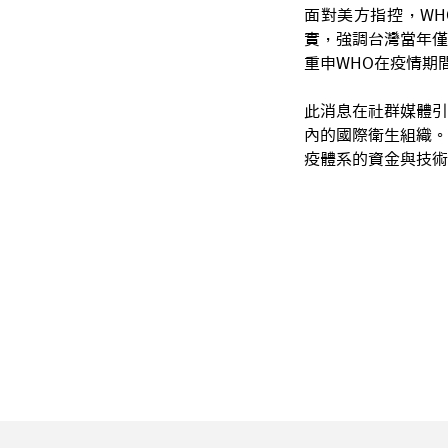
面對美方指控，WHO
實，強調台灣當年僅
重申WHO在疫情期
此消息在社群媒體引
內的國際衛生組織。
疫體系的資金與技術