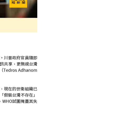
效。川普政府官員隨即
資訊共享，更無視台灣
ros Adhanom
疑，現在的世衛組織已
素「假裝台灣不存在」
WHO試圖掩蓋其失