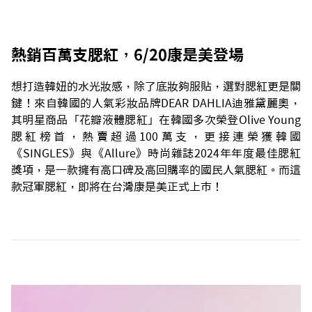
熱銷百萬支腮紅，6/20康是美登場
想打造韓妞的水光妝感，除了底妝夠服貼，選對腮紅更是關
鍵！來自韓國的人氣彩妝品牌DEAR DAHLIA迪雅黛麗奧，
其明星商品「花瓣液體腮紅」在韓國多次榮登Olive Young
腮紅榜首，熱賣超過100萬支，更接連榮獲韓國
《SINGLES》與《Allure》時尚雜誌2024年年度最佳腮紅
獎項，是一款擁有高口碑及高回購率的國民人氣腮紅。而這
款冠軍腮紅，即將在台灣康是美正式上市！