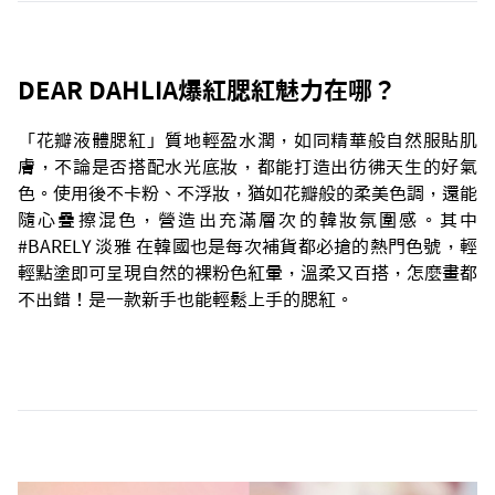
DEAR DAHLIA爆紅腮紅魅力在哪？
「花瓣液體腮紅」質地輕盈水潤，如同精華般自然服貼肌
膚，不論是否搭配水光底妝，都能打造出彷彿天生的好氣
色。使用後不卡粉、不浮妝，猶如花瓣般的柔美色調，還能
隨心疊擦混色，營造出充滿層次的韓妝氛圍感。其中
#BARELY 淡雅 在韓國也是每次補貨都必搶的熱門色號，輕
輕點塗即可呈現自然的裸粉色紅暈，溫柔又百搭，怎麼畫都
不出錯！是一款新手也能輕鬆上手的腮紅。