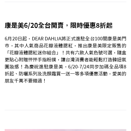
康是美6/20全台開賣，限時優惠8折起
6月20日起，DEAR DAHLIA將正式進駐全台100間康是美門
市，其中人氣商品花瓣液體腮紅，推出康是美限定販售的
「花瓣液體腮紅迷你組合」！共有六款人氣色號可選，隨盒
更貼心附贈怦怦手指粉撲，讓台灣消費者能輕鬆打造韓妞氛
圍妝感！為慶祝進駐康是美，6/20-7/24同步加碼全品項8
折起、防曬系列及洗顏霜買一送一等多項優惠活動，愛美的
朋友千萬不要錯過！