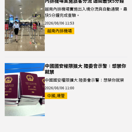
內排機場實施旅客分流 通關最快5分鐘
越南內排機場實施出入境分流與自動通關，最
快5分鐘完成查驗。
2026/08/06 11:53
越南內排機場
中國國安權限擴大 陸委會示警：想禁你
就禁
中國國安權限擴大 陸委會示警：想禁你就禁
2026/08/06 11:00
中國,境管