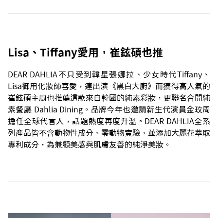
Lisa、Tiffany愛用，崔鉉碩也推
DEAR DAHLIA不只受到韓星張娜拉、少女時代Tiffany、
Lisa御用化妝師喜愛，連出演《黑白大廚》而獲得高人氣的
崔鉉碩主廚也推薦這款來自韓國的純素彩妝，更聯名合開純
素餐廳 Dahlia Dining。品牌今年也邀請新生代演員金玟周
擔任全球代言人，話題熱度再度升溫。DEAR DAHLIA全系
列產品皆不含動物性成分、零動物實驗，並添加大麗花萃取
專利成分，為兼顧美感與肌膚友善的純淨美妝。