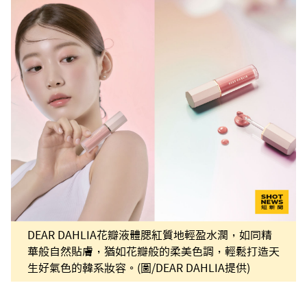
DEAR DAHLIA花瓣液體腮紅質地輕盈水潤，如同精
華般自然貼膚，猶如花瓣般的柔美色調，輕鬆打造天
生好氣色的韓系妝容。(圖/DEAR DAHLIA提供)