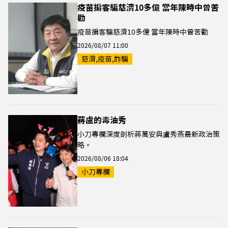
疫苗掮客騙慈濟10多億 當年陳時中曾苦
勸
疫苗掮客騙慈濟10多億 當年陳時中曾苦勸
2026/08/07 11:00
慈濟,疫苗,詐騙
蔣盧的毒油秀
小刀專欄深度剖析蔣萬安與盧秀燕最新政治策
略。
2026/08/06 18:04
小刀專欄