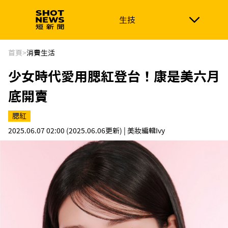
生技
生技
政治
消費生活
在地品牌
財經
健康
首頁
>
消費生活
少女時代愛用腮紅登台！康是美六月
新南向
體育
底開賣
腮紅
2025.06.07 02:00
(2025.06.06更新)
| 美妝編輯Ivy