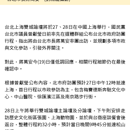
台北上海雙城論壇將於27、28日在中國上海舉行，國民黨
台北市議員曾獻瑩日前率先在媒體群組公布台北市政府訪團
行程，指出將由台北市長蔣萬安率團出訪，並規劃多項市政
與文化參訪，引發外界關注。
對此，蔣萬安今(19)日僅低調回應，相關行程細節仍在最後
確認中。
根據曾獻瑩公布內容，北市府訪團預計27日中午12時抵達
上海，首日行程以市政參訪為主，包含梅賽德斯奔馳文化中
心、中山醫院、徐匯濱江區及南京路步行街。
28日上午將舉行雙城論壇主論壇及分論壇，下午則安排走
訪歷史文化街區張園、上海動物園，並於與台商座談餐會後
返台，整體行程約32小時，預計當日晚間9時45分抵達松山