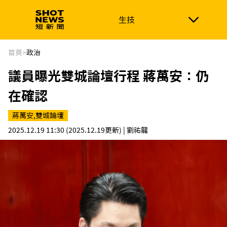
生技
生技
政治
消費生活
在地品牌
財經
健康
首頁
>
政治
議員曝光雙城論壇行程 蔣萬安：仍
新南向
體育
在確認
蔣萬安,雙城論壇
2025.12.19 11:30
(2025.12.19更新)
| 劉祐龍