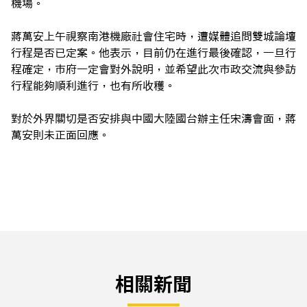
機場。
蔣萬安上午視察南港機廠社會住宅時，遭媒體追問雙城論壇
行程是否已定案。他表示，目前仍在進行最後確認，一旦行
程確定，市府一定會對外說明，並希望此次市政交流與參訪
行程能夠順利進行，也有所收穫。
對於外界關切是否安排與中國大陸國台辦主任宋濤會面，蔣
萬安則未正面回應。
相關新聞