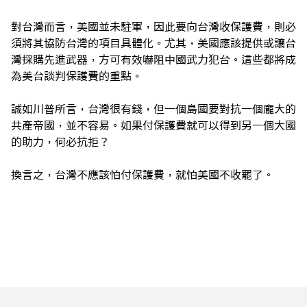
對台灣而言，美國並未駐軍，因此要向台灣收保護費，則必
須將其協防台灣的項目具體化。尤其，美國應該提供或讓台
灣採購先進武器，方可有效嚇阻中國武力犯台。這些都將成
為美台談判保護費的重點。
誠如川普所言，台灣很有錢，但一個島國要對抗一個龐大的
共產帝國，並不容易。如果付保護費就可以得到另一個大國
的助力，何必抗拒？
換言之，台灣不應該怕付保護費，就怕美國不收罷了。