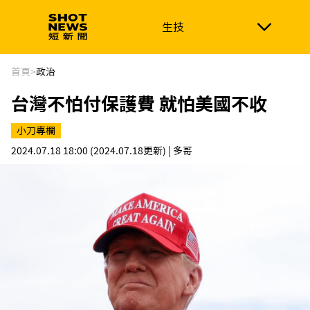
生技
生技
政治
消費生活
在地品牌
財經
健康
首頁
>
政治
台灣不怕付保護費 就怕美國不收
新南向
體育
小刀專欄
2024.07.18 18:00
(2024.07.18更新)
| 多哥