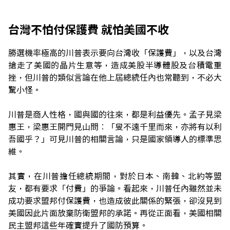
台灣不怕付保護費 就怕美國不收
勝選機率極高的川普表示要向台灣收「保護費」，以及台灣
搶走了美國的晶片生意等，造成美股半導體股及台積電重
挫，但川普的類似言論在他上屆總統任內也常聽到，不必大
驚小怪。
川普是商人性格，國與國的往來，都是利益優先。孟子見梁
惠王，梁惠王開門見山問︰「叟不遠千里而來，亦將有以利
吾國乎？」可見川普的相關言論，只是國家領導人的標準思
維。
其實，在川普擔任總統期間，對於日本、南韓、北約等盟
友，都有要求「付費」的爭論。看起來，川普任內雖然並未
成功要求盟邦付保護費，也造成彼此關係的緊張，卻沒見到
美國因此片面放棄防衛盟邦的承諾。再從正面看，美國相關
民主盟邦這些年確實提升了國防預算。