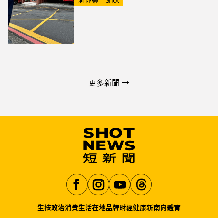
瑜你聊一Shot
更多新聞 →
生技
政治
消費生活
在地品牌
財經
健康
新南向
體育