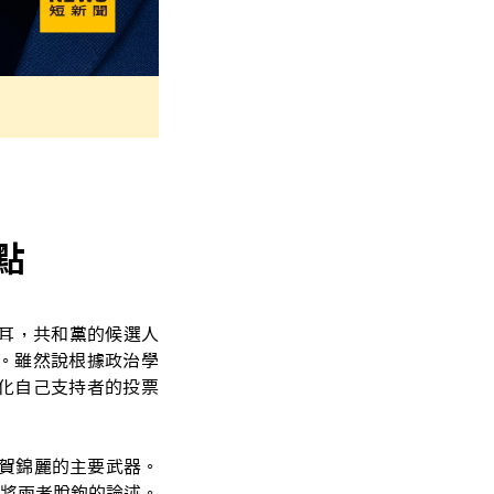
點
然耳，共和黨的候選人
。雖然說根據政治學
化自己支持者的投票
賀錦麗的主要武器。
將兩者脫鉤的論述。