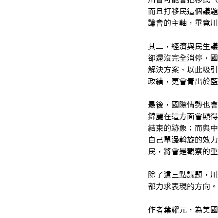
而且打移民這個議題
論會的主軸，畢竟川
其二，經濟與民生議
卻還沒完全消停，國
解決方案，以此吸引
政績，更會青出於藍
最後，國際情勢也會
錦麗在這方面會顯得
結束的跡象；而與中
自己單邊斡旋的效力
民，將會是觀察的重
除了這三點議題，川
都力求表現的方向。
作者葉耀元，為美國