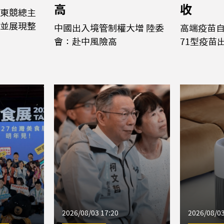
高
收
東競總主
並展現整
中國出入境管制權大增 陸委
高端疫苗
會：赴中風險高
71型疫苗
2026/08/03 17:20
2026/08/03