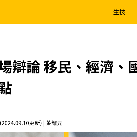
生技
消費生活
在地品牌
財經
健康
新南向
體育
場辯論 移民、經濟、
點
(2024.09.10更新)
| 葉耀元