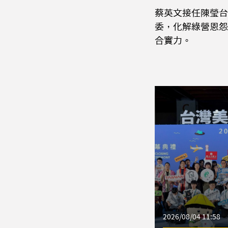
蔡英文接任陳瑩台
委，化解綠營恩怨
合實力。
2026/08/04 11:58