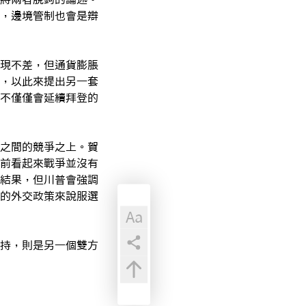
，邊境管制也會是辯
現不差，但通貨膨脹
，以此來提出另一套
不僅僅會延續拜登的
之間的競爭之上。賀
前看起來戰爭並沒有
結果，但川普會強調
的外交政策來說服選
Aa
持，則是另一個雙方