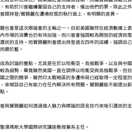
，有助於川普繼續鞏固自己的支持者，催出他們的票。除此之外
普跟拜登/賀錦麗在邊境政策的執行面上，有明顯的差異。
題也會是這次辯論會的主軸之一。目前美國雖然在經濟數據上表
內市場的消費也仍有待加強，而川普會強調較為開放的經濟政策
選民的支持。而賀錦麗則會提出拜登過去四年的成績，強調自己
而勝於藍。
成為討論的重點，尤其是在於以哈衝突、烏俄戰爭、以及與中國
較為弱勢，畢竟雖然美國一直在調停以哈衝突與烏俄戰爭，但目
國之間的競爭，雖然印太戰略區的多邊佈局已經取得一定程度的
，來喊話自己有能力在任內解決所有問題。賀錦麗能不能提出新
點。
普與賀錦麗如何透過個人魅力與辯論的語言技巧來吸引選民的支
聖湯瑪斯大學國際研究講座教授兼系主任。