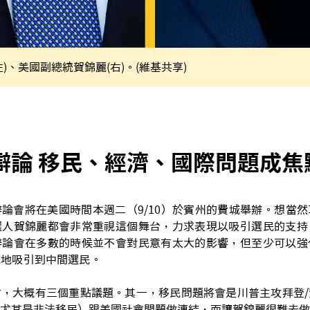
)、美國副總統賀錦麗(右)。(維基共享)
辯論 移民、經濟、國際問題成焦
論會將在美國時間本週二（9/10）於賓州的費城舉辦。想當
選人賀錦麗都會非常重視這個舞台，力求表現以吸引選民的支持
辯論會在多數的時候並不會對民意有太大的影響，但至少可以強
能地吸引到中間選民。
，大概有三個重點議題。其一，移民問題將會是川普主攻拜登/
尤其是非法移民）跟美國社會問題做連結，而讓賀錦麗很難去做