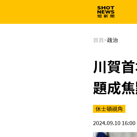
生技
政治
首頁
>
政治
川賀首
題成焦
休士頓視角
2024.09.10 16:00