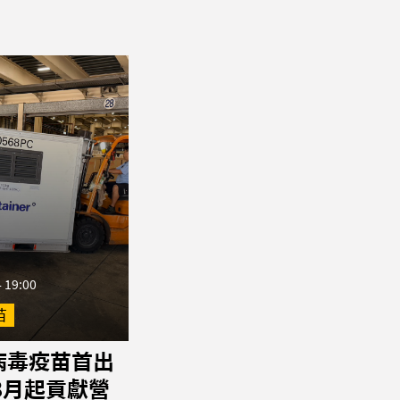
 19:00
苗
病毒疫苗首出
8月起貢獻營