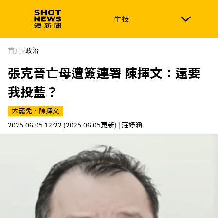
生技
生技
政治
消費生活
在地品牌
財經
健康
首頁
>
政治
張克晉亡母遭簽連署 陳揮文：還要
新南向
體育
我投藍？
大罷免、陳揮文
2025.06.05 12:22
(2025.06.05更新)
| 莊妤涵