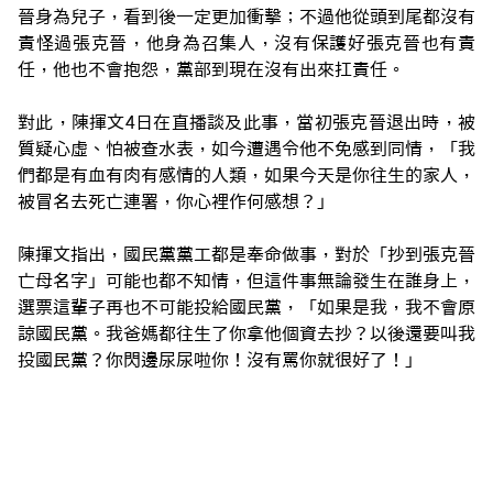
晉身為兒子，看到後一定更加衝擊；不過他從頭到尾都沒有
責怪過張克晉，他身為召集人，沒有保護好張克晉也有責
任，他也不會抱怨，黨部到現在沒有出來扛責任。
對此，陳揮文4日在直播談及此事，當初張克晉退出時，被
質疑心虛、怕被查水表，如今遭遇令他不免感到同情，「我
們都是有血有肉有感情的人類，如果今天是你往生的家人，
被冒名去死亡連署，你心裡作何感想？」
陳揮文指出，國民黨黨工都是奉命做事，對於「抄到張克晉
亡母名字」可能也都不知情，但這件事無論發生在誰身上，
選票這輩子再也不可能投給國民黨，「如果是我，我不會原
諒國民黨。我爸媽都往生了你拿他個資去抄？以後還要叫我
投國民黨？你閃邊尿尿啦你！沒有罵你就很好了！」