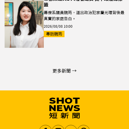
籤
幕僚系議員魏筠，道出政治犯家屬光環背後最
真實的家庭告白。
2026/08/08 10:00
專訪魏筠
更多新聞 →