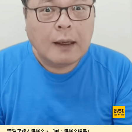
資深媒體人陳揮文。（圖：陳揮文臉書）