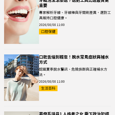
牙縫清潔怎麼選？選對工具比選最貴更
重要
專家解析牙線、牙線棒與牙間刷差異，選對工
具維持口腔健康。
2026/08/08 11:00
口腔保健
口乾舌燥別輕忽！脫水常見症狀與補水
方式
認識夏季脫水警訊、危險族群與正確補水方
法。
2026/08/08 11:00
生活百科
幕僚系議員1 人格者之女 撕下政治犯標