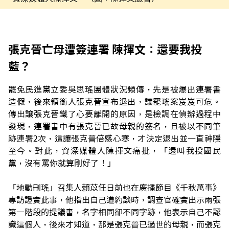
張克晉亡母遭簽連署 陳揮文：還要我投
藍？
罷免民進黨立委吳思瑤團體狀況頻傳，先是被爆出連署書
造假，後來領銜人張克晉宣布退出，讓罷瑤案岌岌可危。
傳出讓張克晉鐵了心要離開的原因，是檢調在偵辦過程中
發現，連署書中有張克晉已故母親的簽名，且被以不同筆
跡連署2次，這讓張克晉倍感心寒，才決定退出並一直神隱
至今。對此，資深媒體人陳揮文痛批，「還叫我投國民
黨，沒有罵你就算剛好了！」
「地動刪瑤」召集人賴苡任日前也在廣播節目《千秋萬事》
專訪證實此事，他指出自己遭約談時，調查官確實出示兩張
第一階段的提議書，名字相同卻不同字跡，他表示自己不認
識這個人，後來才知道，那是張克晉已過世的母親，而張克