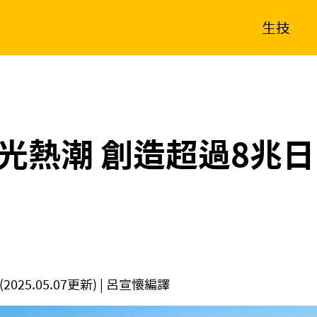
生技
消費生活
在地品牌
財經
健康
新南向
體育
光熱潮 創造超過8兆
(2025.05.07更新)
| 呂宣懷編譯