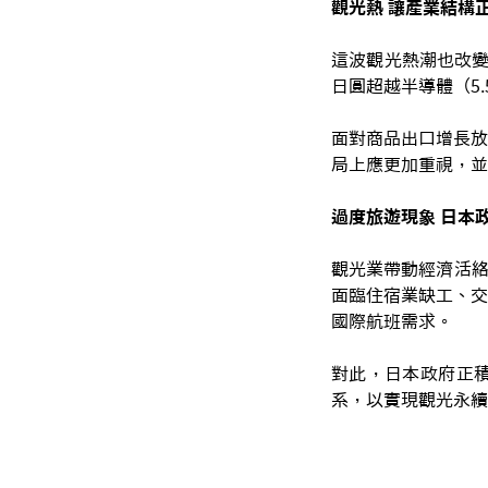
觀光熱 讓產業結構
這波觀光熱潮也改變
日圓超越半導體（5
面對商品出口增長放
局上應更加重視，並
過度旅遊現象 日本
觀光業帶動經濟活絡
面臨住宿業缺工、交
國際航班需求。
對此，日本政府正
系，以實現觀光永續