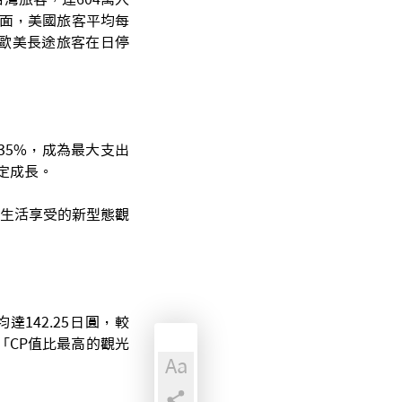
方面，美國旅客平均每
示歐美長途旅客在日停
35%，成為最大支出
穩定成長。
生活享受的新型態觀
142.25日圓，較
「CP值比最高的觀光
Aa