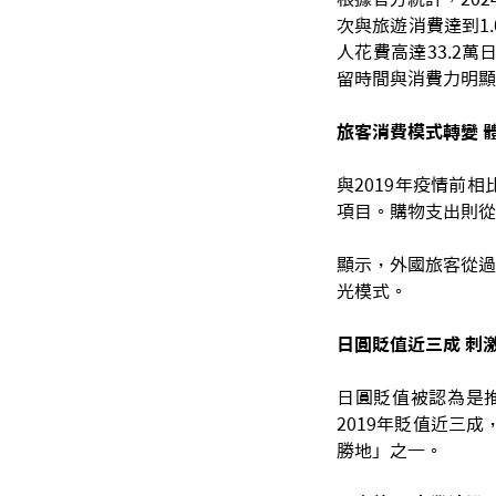
次與旅遊消費達到1
人花費高達33.2
留時間與消費力明顯
旅客消費模式轉變 
與2019年疫情前
項目。購物支出則從3
顯示，外國旅客從過
光模式。
日圓貶值近三成 刺
日圓貶值被認為是推
2019年貶值近三
勝地」之一。