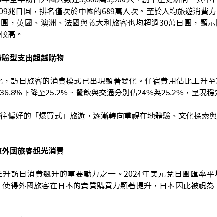
.09兆日圓，排名僅次於中國的689萬人次。至於人均旅遊消費
萬日圓，英國、澳洲、法國與義大利旅客也均超過30萬日圓，顯
較高。
體驗型支出超越購物
相比，訪日旅客的消費模式已出現顯著變化。住宿費用佔比上升至
6.8%下降至25.2%。餐飲與交通分別佔24%與25.2%，呈現
往偏好的「爆買式」旅遊，逐漸轉向重視在地體驗、文化探索與
激外國旅客觀光消費
升訪日消費飆升的重要動力之一。2024年美元兌日圓匯率平均達
成，使得外國旅客在日本的實質購買力顯著提升，日本因此被視為