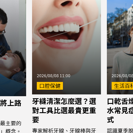
2026/08/08 11:00
2026/08/08
口腔保健
生活百
牙縫清潔怎麼選？選
口乾舌
將上路
對工具比選最貴更重
水常見
要
式
最主要的
專家解析牙線、牙線棒與牙
認識夏季
」概念。