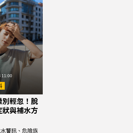
 11:00
科
燥別輕忽！脫
症狀與補水方
脫水警訊、危險族