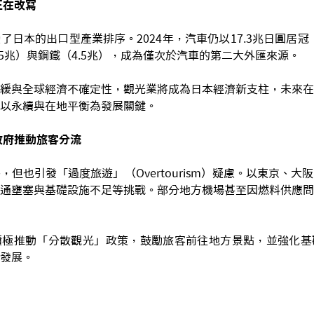
正在改寫
了日本的出口型產業排序。2024年，汽車仍以17.3兆日圓居冠，
.5兆）與鋼鐵（4.5兆），成為僅次於汽車的第二大外匯來源。
緩與全球經濟不確定性，觀光業將成為日本經濟新支柱，未來在
以永續與在地平衡為發展關鍵。
政府推動旅客分流
，但也引發「過度旅遊」（Overtourism）疑慮。以東京、大
通壅塞與基礎設施不足等挑戰。部分地方機場甚至因燃料供應問
積極推動「分散觀光」政策，鼓勵旅客前往地方景點，並強化基
發展。