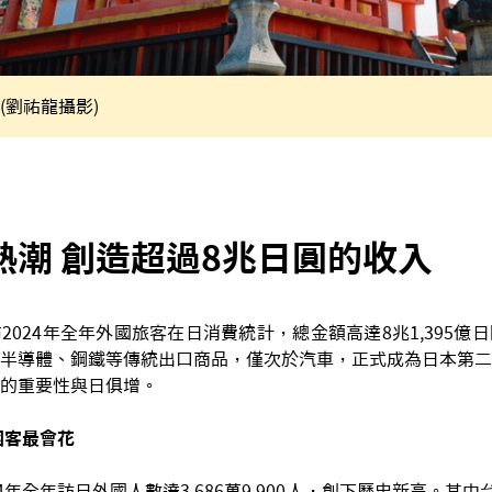
(劉祐龍攝影)
熱潮 創造超過8兆日圓的收入
2024年全年外國旅客在日消費統計，總金額高達8兆1,395億
半導體、鋼鐵等傳統出口商品，僅次於汽車，正式成為日本第二
的重要性與日俱增。
國客最會花
4年全年訪日外國人數達3,686萬9,900人，創下歷史新高。其中