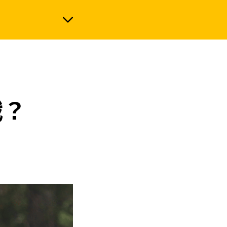
政治
戰？