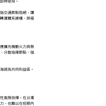
即時使用。
施交通節點阻絕，讓
成轉運體系建構，將極
應擴充機動火力與無
），分散指揮節點、強
海視為共同利益區。
性風險抉擇。在台灣
力，也難以在短期內