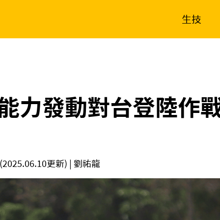
生技
消費生活
在地品牌
財經
健康
新南向
體育
能力發動對台登陸作
(2025.06.10更新)
| 劉祐龍