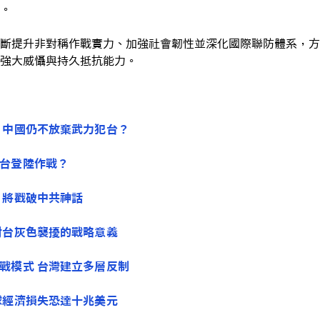
。
斷提升非對稱作戰實力、加強社會韌性並深化國際聯防體系，方
強大威懾與持久抵抗能力。
 中國仍不放棄武力犯台？
台登陸作戰？
 將戳破中共神話
對台灰色襲擾的戰略意義
戰模式 台灣建立多層反制
球經濟損失恐達十兆美元