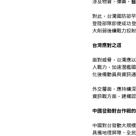
涉及物資、彈藥、醫
對此，台灣國防部早
登陸部隊即便成功登
大削弱後續戰力投射
台灣應對之道
面對威脅，台灣應以
人戰力，加速潛艦國
化後備動員與資訊通
外交層面，應持續深
資訊戰方面，建構認
中國發動對台作戰的
中國對台發動大規模
具備地理屏障、全民