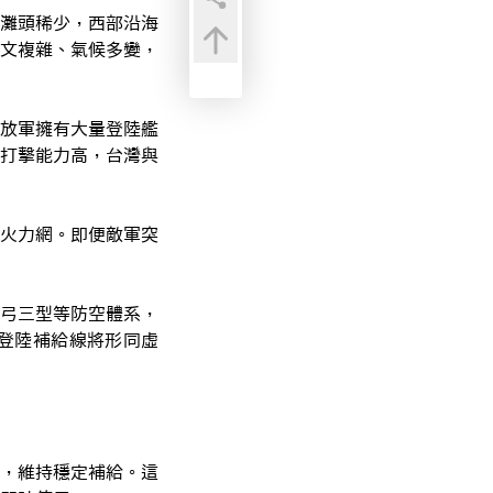
灘頭稀少，西部沿海
文複雜、氣候多變，
放軍擁有大量登陸艦
打擊能力高，台灣與
火力網。即便敵軍突
弓三型等防空體系，
登陸補給線將形同虛
，維持穩定補給。這