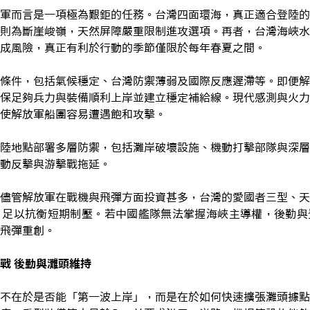
軍而言是一項極為艱鉅的任務。台灣四面環海，真正適合登陸的
則為斷崖峻嶺，天然屏障嚴重限制進攻選項。再者，台灣海峽水
成風險，真正有利於行動的季節僅限於每年春夏之間。
條件，包括氣候穩定、台灣防禦薄弱及國際反應遲滯等。即便解
保足夠兵力與裝備順利上岸並建立穩定補給線。現代感測與火力
使解放軍船團容易遭遇飽和攻擊。
陸地點部署多層防禦，包括灘岸破壞設施、機動打擊部隊與深層
動反擊與游擊戰拖延。
儘管解放軍在戰機與飛彈方面投資甚多，台灣的愛國者三型、天
，足以抗衡短期制壓。若中國艦隊無法掌握海峽主導權，後勤與
飛彈重創。
戰 後勤與灘頭維持
不在於是否能「第一波上岸」，而是在於如何快速擴張灘頭據點