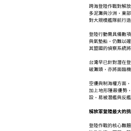
跨海登陸作戰對解放
多泥灘與沙洲，東部
對大規模艦隊航行造
登陸行動需具備數項
與氣墊船，仍難以確
其盟國的偵察系統將
台灣早已針對潛在登
破灘頭，亦將面臨機
空優與制海權方面，
加上地形隱蔽優勢
設，易被潛艦與反艦
解放軍登陸最大的挑
登陸作戰的核心難題