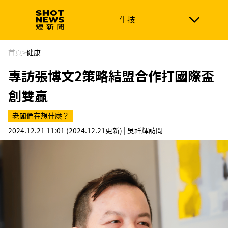
生技
生技
政治
消費生活
在地品牌
財經
健康
首頁
>
健康
專訪張博文2策略結盟合作打國際盃
新南向
體育
創雙贏
老闆們在想什麼？
2024.12.21 11:01
(2024.12.21更新)
| 吳祥輝訪問