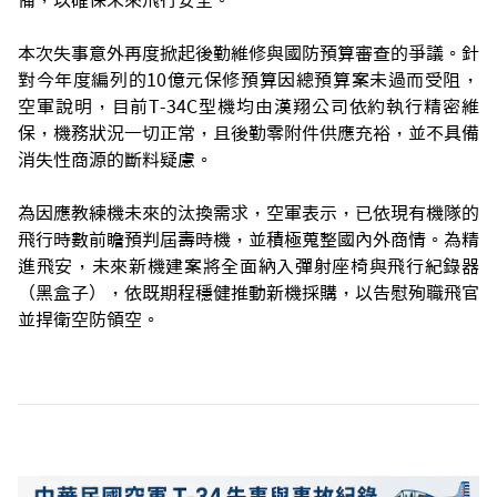
備，以確保未來飛行安全。
本次失事意外再度掀起後勤維修與國防預算審查的爭議。針
對今年度編列的10億元保修預算因總預算案未過而受阻，
空軍說明，目前T-34C型機均由漢翔公司依約執行精密維
保，機務狀況一切正常，且後勤零附件供應充裕，並不具備
消失性商源的斷料疑慮。
為因應教練機未來的汰換需求，空軍表示，已依現有機隊的
飛行時數前瞻預判屆壽時機，並積極蒐整國內外商情。為精
進飛安，未來新機建案將全面納入彈射座椅與飛行紀錄器
（黑盒子），依既期程穩健推動新機採購，以告慰殉職飛官
並捍衛空防領空。