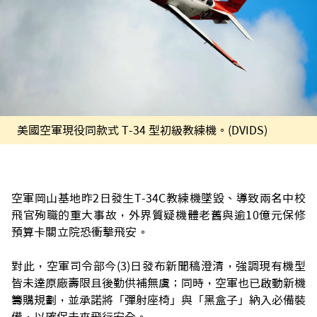
美國空軍現役同款式 T-34 型初級教練機。(DVIDS)
空軍岡山基地昨2日發生T-34C教練機墜毀、導致兩名中校
飛官殉職的重大事故，外界質疑機體老舊與逾10億元保修
預算卡關立院恐衝擊飛安。
對此，空軍司令部今(3)日發布新聞稿澄清，強調現有機型
皆未達原廠壽限且後勤供補無虞；同時，空軍也已啟動新機
籌購規劃，並承諾將「彈射座椅」與「黑盒子」納入必備裝