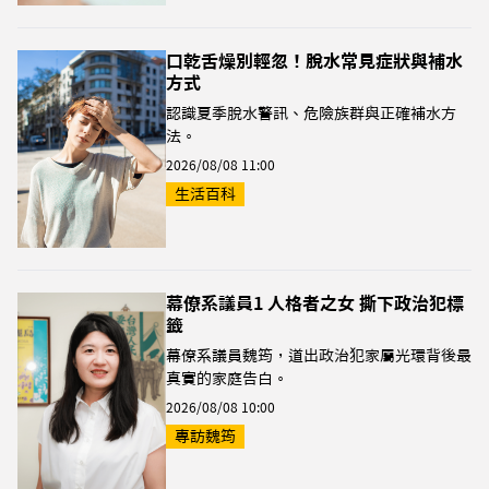
口乾舌燥別輕忽！脫水常見症狀與補水
方式
認識夏季脫水警訊、危險族群與正確補水方
法。
2026/08/08 11:00
生活百科
幕僚系議員1 人格者之女 撕下政治犯標
籤
幕僚系議員魏筠，道出政治犯家屬光環背後最
真實的家庭告白。
2026/08/08 10:00
專訪魏筠