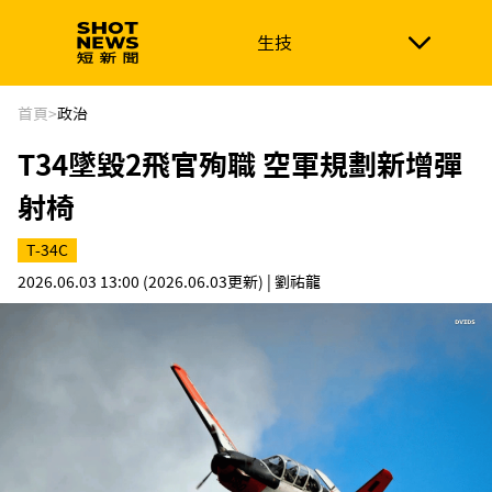
生技
生技
政治
消費生活
在地品牌
財經
健康
首頁
>
政治
T34墜毀2飛官殉職 空軍規劃新增彈
新南向
體育
射椅
T-34C
2026.06.03 13:00
(2026.06.03更新)
| 劉祐龍