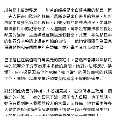
川普從未反對移民——川普的媽媽是來自蘇格蘭的移民，第
一夫人是來自歐洲的移民，馬斯克是來自南非的移民，川普
內閣中有多名第二代移民。川普反對的是非法移民，尤其是
非法移民中的犯罪分子。大選期間，萬斯說有非法移民獵殺
鄰居的貓狗，主流媒體聲稱這是假新聞。其實，非法移民中
的犯罪分子幹過比這更可怕的事情——他們曾獵殺作為國家
保護動物和美國國鳥的白頭鷹，並計畫將其作為盤中餐。
巴德居住在價值兩百萬美元的豪宅中，當然不會讓非法移民
中的犯罪分子分享她家中多餘的房間。她對非法移民的“憐
憫”，只不過是因為他們承擔了如同當年的黑奴那樣的低端
工作，讓她可以享受華盛頓菁英階層帝王般的舒適生活。
對於如此偽善的神棍，川普譴責說：“這位所謂主教是一個
激進的左派……她的語氣下流，既不令人信服，也不聰明。
她沒有提到進入我國並殺人的大量非法移民，他們當中許多
人是從監獄和精神病院送來的。這是一個正在美國發生的巨
大的犯罪浪潮。……她和她的教會欠公眾一個道歉！”