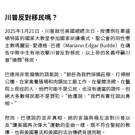
川普反對移民嗎？
2025年1月21日，川普就任美國總統次日，按慣例在華盛
頓特區的國家大教堂參加國家祈禱儀式。聖公會的同性戀
主教瑪麗安·愛德格·巴德（Mariann Edgar Budde）在禱
告中無中生有地攻擊川普反對移民，以上帝的名義呼籲川
普“憐憫”移民。
巴德用非常煽情的語氣說：“那些為我們採摘莊稼、打掃辦
公樓、在家禽養殖場和肉類加工廠工作、在餐館洗碗、在醫
院上夜班的人，他們可能不是公民，也沒有適當的證件，但
絕大多數移民都不是罪犯。”她還說：“我們有責任說出真
相。”
然而，巴德說的並非真相，她的言論與極左派對川普以
及“讓美國再次偉大”運動的歪曲一樣，既不符合聖經的教
導，也與美國憲法和美國的法治傳統背道而馳。