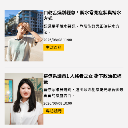
口乾舌燥別輕忽！脫水常見症狀與補水
方式
認識夏季脫水警訊、危險族群與正確補水方
法。
2026/08/08 11:00
生活百科
幕僚系議員1 人格者之女 撕下政治犯標
籤
幕僚系議員魏筠，道出政治犯家屬光環背後最
真實的家庭告白。
2026/08/08 10:00
專訪魏筠