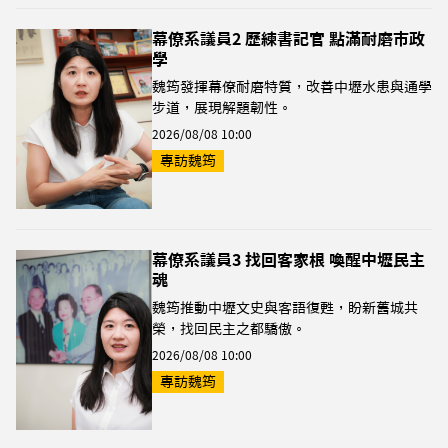
幕僚系議員2 歷練書記官 點滿耐磨市政
學
魏筠發揮幕僚耐磨特質，改善中壢水患與通學
步道，展現解題韌性。
2026/08/08 10:00
專訪魏筠
幕僚系議員3 找回客家根 喚醒中壢民主
魂
魏筠推動中壢文史與客語復甦，盼新舊城共
榮，找回民主之都驕傲。
2026/08/08 10:00
專訪魏筠