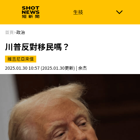
生技
生技
政治
消費生活
在地品牌
財經
健康
首頁
>
政治
川普反對移民嗎？
新南向
體育
維吉尼亞來信
2025.01.30 10:57
(2025.01.30更新)
| 余杰