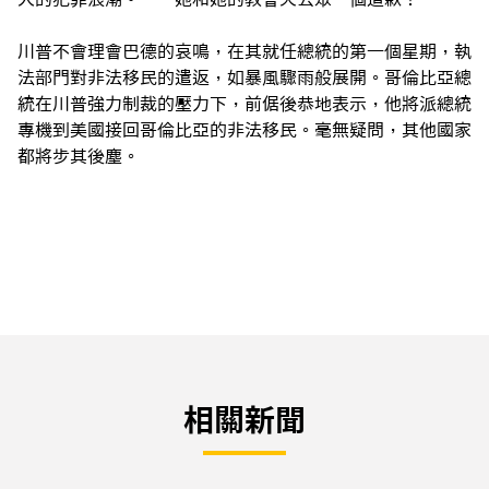
川普不會理會巴德的哀鳴，在其就任總統的第一個星期，執
法部門對非法移民的遣返，如暴風驟雨般展開。哥倫比亞總
統在川普強力制裁的壓力下，前倨後恭地表示，他將派總統
專機到美國接回哥倫比亞的非法移民。毫無疑問，其他國家
都將步其後塵。
相關新聞