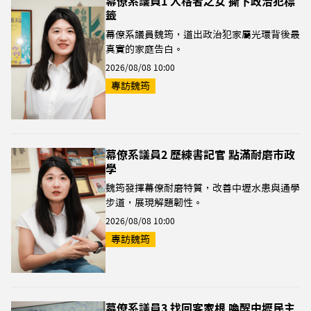
幕僚系議員1 人格者之女 撕下政治犯標
籤
幕僚系議員魏筠，道出政治犯家屬光環背後最
真實的家庭告白。
2026/08/08 10:00
專訪魏筠
幕僚系議員2 歷練書記官 點滿耐磨市政
學
魏筠發揮幕僚耐磨特質，改善中壢水患與通學
步道，展現解題韌性。
2026/08/08 10:00
專訪魏筠
幕僚系議員3 找回客家根 喚醒中壢民主