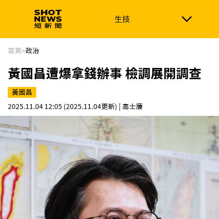
生技
生技
政治
消費生活
在地品牌
財經
健康
首頁
>
政治
黃國昌遭爆拿錢辦事 檢調展開調查
新南向
體育
黃國昌
2025.11.04 12:05
(2025.11.04更新)
| 高士廉