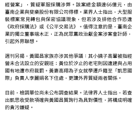
經營案」，質疑軍服採購涉弊。該案總金額達66億元，由
臺南企業與斐樂股份有限公司得標。業界人士指出，大型服
裝標案常見轉包與保密協議現象，但若涉及排他合作恐違
《政府採購法》或《公平交易法》。值得注意的是，臺南企
業的獨立董事端木正，正為民眾黨政治獻金案涉案會計師，
引起外界聯想。
週刊另揭，黃國昌家族亦涉其他爭議：其小姨子高翬被指經
營未合法設立的安親班；黃位於汐止的老宅則因違建與占用
國有地遭市府裁罰。黃妻高翔為子女就學遷戶籍至「凱思國
際」負責人李麗娟名下住處，更讓外界質疑兩者關係。
目前，檢調單位尚未公布調查結果。法律界人士指出，若查
出凱思收受款項確與黃國昌質詢行為具對價性，將構成明確
的貪污嫌疑。