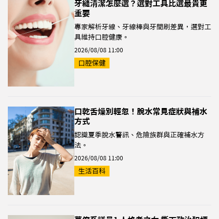
牙縫清潔怎麼選？選對工具比選最貴更
重要
專家解析牙線、牙線棒與牙間刷差異，選對工
具維持口腔健康。
2026/08/08 11:00
口腔保健
口乾舌燥別輕忽！脫水常見症狀與補水
方式
認識夏季脫水警訊、危險族群與正確補水方
法。
2026/08/08 11:00
生活百科