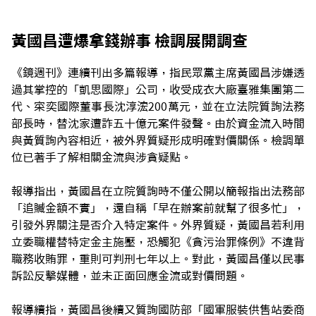
黃國昌遭爆拿錢辦事 檢調展開調查
《鏡週刊》連續刊出多篇報導，指民眾黨主席黃國昌涉嫌透
過其掌控的「凱思國際」公司，收受成衣大廠臺雅集團第二
代、寀奕國際董事長沈淳浤200萬元，並在立法院質詢法務
部長時，替沈家遭詐五十億元案件發聲。由於資金流入時間
與黃質詢內容相近，被外界質疑形成明確對價關係。檢調單
位已著手了解相關金流與涉貪疑點。
報導指出，黃國昌在立院質詢時不僅公開以簡報指出法務部
「追贓金額不實」，還自稱「早在辦案前就幫了很多忙」，
引發外界關注是否介入特定案件。外界質疑，黃國昌若利用
立委職權替特定金主施壓，恐觸犯《貪污治罪條例》不違背
職務收賄罪，重則可判刑七年以上。對此，黃國昌僅以民事
訴訟反擊媒體，並未正面回應金流或對價問題。
報導續指，黃國昌後續又質詢國防部「國軍服裝供售站委商