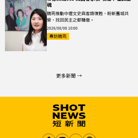
魂
魏筠推動中壢文史與客語復甦，盼新舊城共
榮，找回民主之都驕傲。
2026/08/08 10:00
專訪魏筠
更多新聞 →