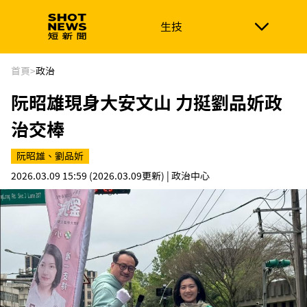
生技
生技
政治
消費生活
在地品牌
財經
健康
首頁
>
政治
阮昭雄現身大安文山 力挺劉品妡政
新南向
體育
治交棒
阮昭雄、劉品妡
2026.03.09 15:59
(2026.03.09更新)
| 政治中心