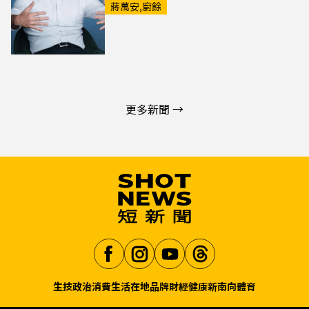
蔣萬安,廚餘
更多新聞 →
生技
政治
消費生活
在地品牌
財經
健康
新南向
體育
Aa