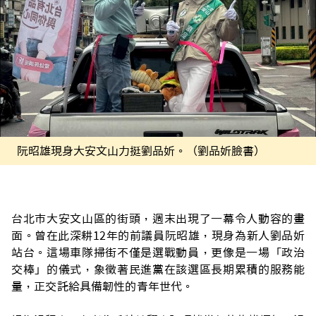
阮昭雄現身大安文山力挺劉品妡。（劉品妡臉書）
台北市大安文山區的街頭，週末出現了一幕令人動容的畫
面。曾在此深耕12年的前議員阮昭雄，現身為新人劉品妡
站台。這場車隊掃街不僅是選戰動員，更像是一場「政治
交棒」的儀式，象徵著民進黨在該選區長期累積的服務能
量，正交託給具備韌性的青年世代。