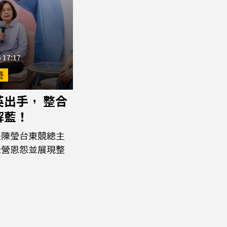
 17:17
善
英出手， 整合
解藍！
任陳瑩台東競總主
綠營恩怨並展現整