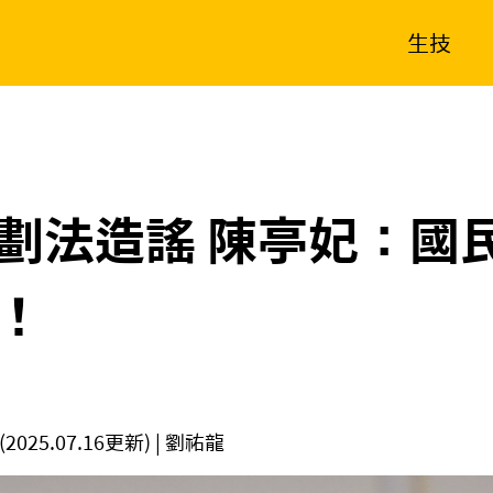
生技
消費生活
在地品牌
財經
健康
新南向
體育
劃法造謠 陳亭妃：國
！
(2025.07.16更新)
| 劉祐龍