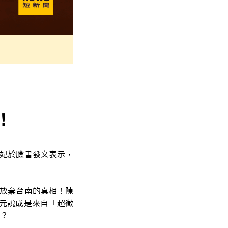
！
亭妃於臉書發文表示，
」放棄台南的真相！陳
億元說成是來自「超徵
？