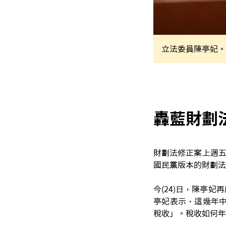
立法委員陳亭妃。
轟藍財劃
財劃法修正案上週五
國民黨版本的財劃法
今(24)日，陳亭
亭妃表示，這幾年中
稅收」。稅收如何年