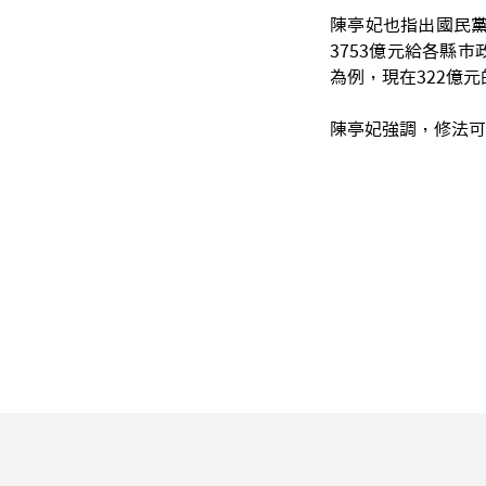
陳亭妃也指出國民黨
3753億元給各縣
為例，現在322億
陳亭妃強調，修法可