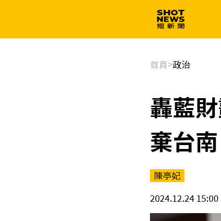
生技
政治
首頁
>
政治
轟藍財
棄台南
陳亭妃
2024.12.24 15:00