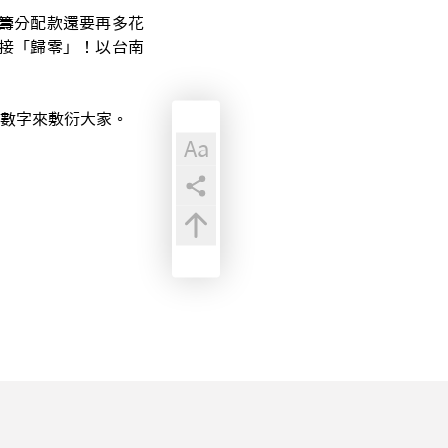
統籌分配款還要再多花
直接「歸零」！以台南
數字來敷衍大家。
Aa