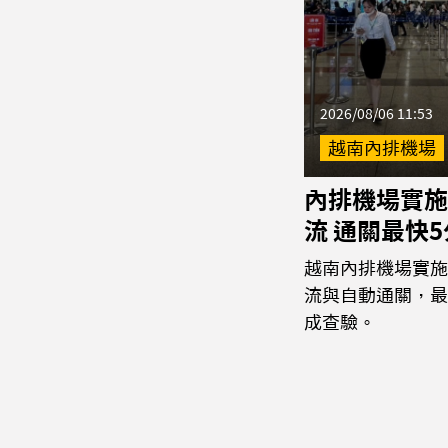
2026/08/06 11:53
越南內排機場
內排機場實施
流 通關最快
越南內排機場實施
流與自動通關，最
成查驗。