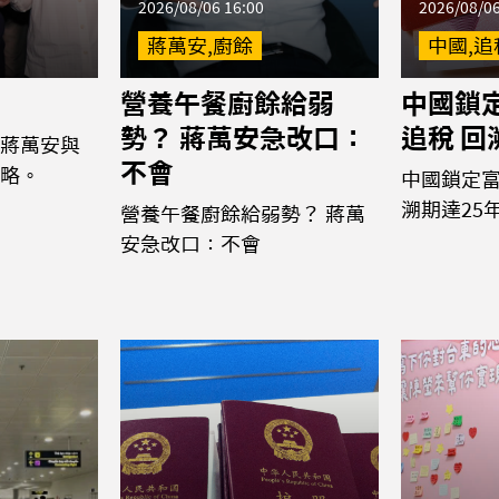
2026/08/06 16:00
2026/08/06
蔣萬安,廚餘
中國,追
營養午餐廚餘給弱
中國鎖
勢？ 蔣萬安急改口：
追稅 回
蔣萬安與
不會
略。
中國鎖定富
溯期達25
營養午餐廚餘給弱勢？ 蔣萬
安急改口：不會