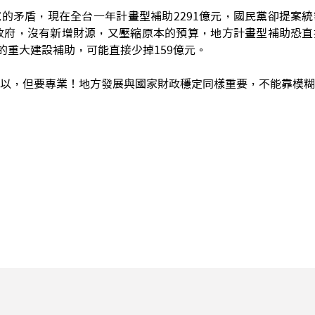
的矛盾，現在全台一年計畫型補助2291億元，國民黨卻提案
市政府，沒有新增財源，又壓縮原本的預算，地方計畫型補助恐
元的重大建設補助，可能直接少掉159億元。
以，但要專業！地方發展與國家財政穩定同樣重要，不能靠模糊