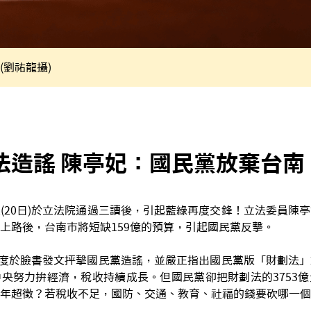
(劉祐龍攝)
法造謠 陳亭妃：國民黨放棄台南
(20日)於立法院通過三讀後，引起藍綠再度交鋒！立法委員陳
上路後，台南市將短缺159億的預算，引起國民黨反擊。
妃再度於臉書發文抨擊國民黨造謠，並嚴正指出國民黨版「財劃法
央努力拚經濟，稅收持續成長。但國民黨卻把財劃法的3753
年超徵？若稅收不足，國防、交通、教育、社福的錢要砍哪一個