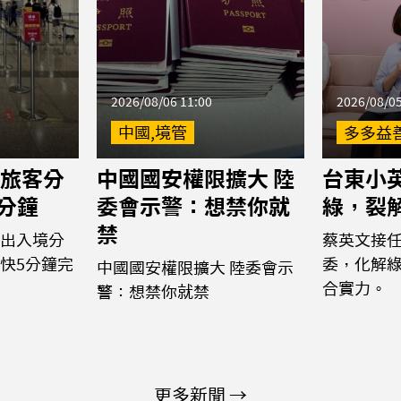
2026/08/06 11:00
2026/08/05
中國,境管
多多益
旅客分
中國國安權限擴大 陸
台東小
5分鐘
委會示警：想禁你就
綠，裂
禁
出入境分
蔡英文接
快5分鐘完
委，化解
中國國安權限擴大 陸委會示
合實力。
警：想禁你就禁
更多新聞 →