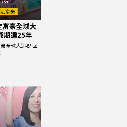
 15:00
稅,富豪
定富豪全球大
溯期達25年
豪全球大追稅 回
年