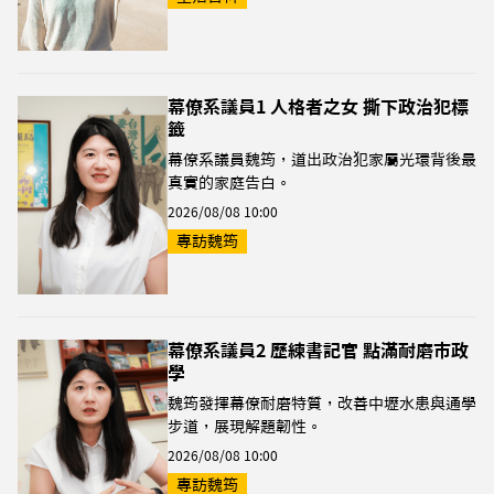
幕僚系議員1 人格者之女 撕下政治犯標
籤
幕僚系議員魏筠，道出政治犯家屬光環背後最
真實的家庭告白。
2026/08/08 10:00
專訪魏筠
幕僚系議員2 歷練書記官 點滿耐磨市政
學
魏筠發揮幕僚耐磨特質，改善中壢水患與通學
步道，展現解題韌性。
2026/08/08 10:00
專訪魏筠