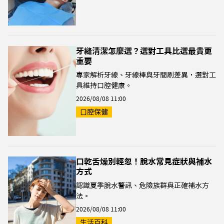
牙縫清潔怎麼選？選對工具比選最貴更
重要
專家解析牙線、牙線棒與牙間刷差異，選對工
具維持口腔健康。
2026/08/08 11:00
口腔保健
口乾舌燥別輕忽！脫水常見症狀與補水
方式
認識夏季脫水警訊、危險族群與正確補水方
法。
2026/08/08 11:00
生活百科