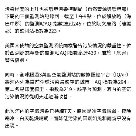
污染程度的上升也被環境污染控制局（自然資源與環境部）
下屬的三個監測站記錄到。截至上午9點，位於解放路（海
巴中郡）的監測站AQI指數達到245，位於阮文居路（龍編
郡）的監測站指數為223。
美國大使館的空氣監測系統同樣警告污染情況的嚴重性。位
於西湖郡慈華街的監測站AQI指數高達430，屬於「危害」
警告級別。
同時，全球超過3萬個空氣監測站的數據匯總平台（IQAir）
將河內列為當前全球污染最嚴重的城市，AQI指數為294，
第二名是印度德里，指數為219。該平台預測，河內的空氣
污染情況將從明天起逐漸改善。
此次河內的空氣污染已持續7天，原因是冷空氣減弱，夜晚
寒冷，白天乾燥晴朗，而降低污染的因素如風和雨幾乎沒有
出現。