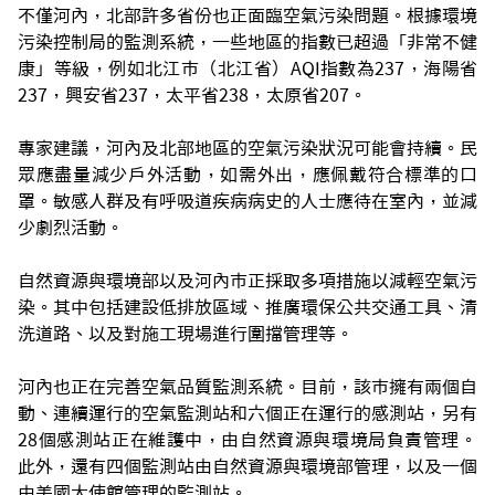
不僅河內，北部許多省份也正面臨空氣污染問題。根據環境
污染控制局的監測系統，一些地區的指數已超過「非常不健
康」等級，例如北江市（北江省）AQI指數為237，海陽省
237，興安省237，太平省238，太原省207。
專家建議，河內及北部地區的空氣污染狀況可能會持續。民
眾應盡量減少戶外活動，如需外出，應佩戴符合標準的口
罩。敏感人群及有呼吸道疾病病史的人士應待在室內，並減
少劇烈活動。
自然資源與環境部以及河內市正採取多項措施以減輕空氣污
染。其中包括建設低排放區域、推廣環保公共交通工具、清
洗道路、以及對施工現場進行圍擋管理等。
河內也正在完善空氣品質監測系統。目前，該市擁有兩個自
動、連續運行的空氣監測站和六個正在運行的感測站，另有
28個感測站正在維護中，由自然資源與環境局負責管理。
此外，還有四個監測站由自然資源與環境部管理，以及一個
由美國大使館管理的監測站。