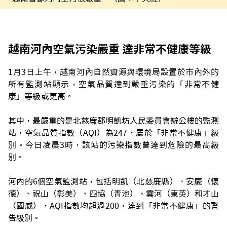
越南河內空氣污染嚴重 達非常不健康等級
1月3日上午，越南河內自然資源與環境局設置於市內外的
所有監測站顯示，空氣品質達到嚴重污染的「非常不健
康」等級或更高。
其中，最嚴重的是北慈廉郡明凱坊人民委員會辦公樓的監測
站，空氣品質指數（AQI）為247，屬於「非常不健康」級
別。今日凌晨3時，該站的污染指數曾達到危險的最高級
別。
河內的6個空氣監測站，包括明凱（北慈廉縣）、安慶（懷
德）、祝山（彰美）、四協（青池）、雲河（東英）和才山
（國威），AQI指數均超過200，達到「非常不健康」的警
告級別。