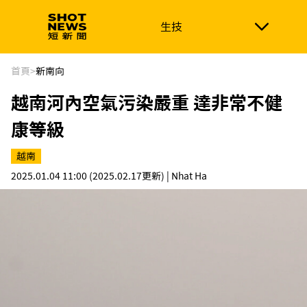
生技
生技
政治
消費生活
在地品牌
財經
健康
首頁
>
新南向
越南河內空氣污染嚴重 達非常不健
新南向
體育
康等級
越南
2025.01.04 11:00
(2025.02.17更新)
| Nhat Ha