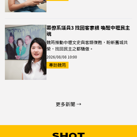
幕僚系議員3 找回客家根 喚醒中壢民主
魂
魏筠推動中壢文史與客語復甦，盼新舊城共
榮，找回民主之都驕傲。
2026/08/08 10:00
專訪魏筠
更多新聞 →