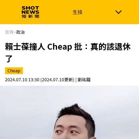
生技
生技
政治
消費生活
在地品牌
財經
健康
首頁
>
政治
賴士葆撞人 Cheap 批：真的該退休
新南向
體育
了
Cheap
2024.07.10 13:30
(2024.07.10更新)
| 劉祐龍