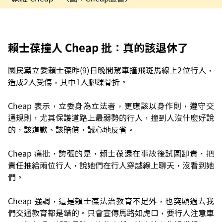
賴士葆撞人 Cheap 批：真的該退休了
國民黨立委賴士葆昨(9)日晚間駕車撞飛斑馬線上2位行人，
造成2人受傷，其中1人腳踝骨折。
Cheap 表示，立委身為立法者，更應該以身作則，遵守交
通規則，尤其保護道路上最弱勢的行人，撞到人沒什麼好說
的，該道歉、該賠償，誠心地反省。
Cheap 痛批，誇張的是，賴士葆還在事故後試圖卸責，把
責任推給兩位行人，說她們在行人穿越線上聊天，沒看到她
們。
Cheap 強調，這是賴士葆法治教育不足外，也突顯過去我
們交通教育都是錯的。只會宣傳馬路如虎口，要行人注意車